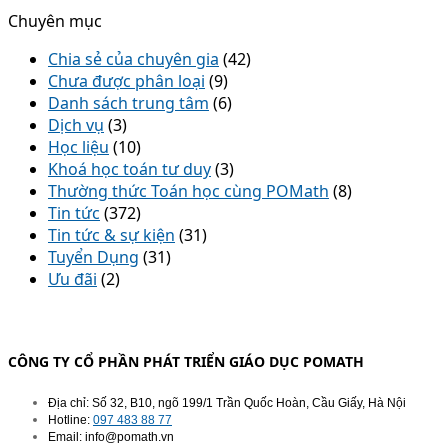
Chuyên mục
Chia sẻ của chuyên gia
(42)
Chưa được phân loại
(9)
Danh sách trung tâm
(6)
Dịch vụ
(3)
Học liệu
(10)
Khoá học toán tư duy
(3)
Thường thức Toán học cùng POMath
(8)
Tin tức
(372)
Tin tức & sự kiện
(31)
Tuyển Dụng
(31)
Ưu đãi
(2)
CÔNG TY CỔ PHẦN PHÁT TRIỂN GIÁO DỤC POMATH
Địa chỉ: Số 32, B10, ngõ 199/1 Trần Quốc Hoàn, Cầu Giấy, Hà Nội
Hotline:
097 483 88 77
Email: info@pomath.vn