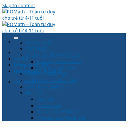
Skip to content
TRANG CHỦ
GIỚI THIỆU
KHÓA HỌC TOÁN TƯ DUY
ưu đãi
Khóa học Ươm mầm
Đăng ký tư vấn
Khoá học Tiểu học
Hotline: 097.483.8877
DỊCH VỤ - ĐÀO TẠO
HỆ THỐNG TRUNG TÂM
VÀO HỌC
NHƯỢNG QUYỀN
TIN TỨC
Học liệu
Tin tức mới
Sự kiện tại POMath
Chia sẻ của chuyên gia