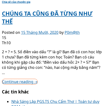
Chia sẻ của chuyên gia
CHÚNG TA CŨNG ĐÃ TỪNG NHƯ
THẾ
Posted on
15 Tháng Mười, 2020
by
P0m@th
15
Th10
2 + ? = 5. Số điền vào dấu “?” là gì? Bạn đã có con học lớp
1 chưa? Bạn đã từng kèm con học Toán? Bạn có cáu
không khi gặp câu đố: “điền vào dấu hỏi: 2+ ? = 5?” Bạn
có từng giảng cho con: “nào, hai cộng mấy bằng năm”?
…
Continue reading
→
Các tin khác
Nhà Sáng Lập PGS.TS Chu Cẩm Thơ | Toán tư duy