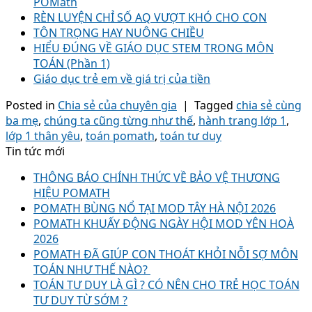
POMath
RÈN LUYỆN CHỈ SỐ AQ VƯỢT KHÓ CHO CON
TÔN TRỌNG HAY NUÔNG CHIỀU
HIỂU ĐÚNG VỀ GIÁO DỤC STEM TRONG MÔN
TOÁN (Phần 1)
Giáo dục trẻ em về giá trị của tiền
Posted in
Chia sẻ của chuyên gia
|
Tagged
chia sẻ cùng
ba mẹ
,
chúng ta cũng từng như thế
,
hành trang lớp 1
,
lớp 1 thân yêu
,
toán pomath
,
toán tư duy
Tin tức mới
THÔNG BÁO CHÍNH THỨC VỀ BẢO VỆ THƯƠNG
HIỆU POMATH
POMATH BÙNG NỔ TẠI MOD TÂY HÀ NỘI 2026
POMATH KHUẤY ĐỘNG NGÀY HỘI MOD YÊN HOÀ
2026
POMATH ĐÃ GIÚP CON THOÁT KHỎI NỖI SỢ MÔN
TOÁN NHƯ THẾ NÀO?
TOÁN TƯ DUY LÀ GÌ ? CÓ NÊN CHO TRẺ HỌC TOÁN
TƯ DUY TỪ SỚM ?