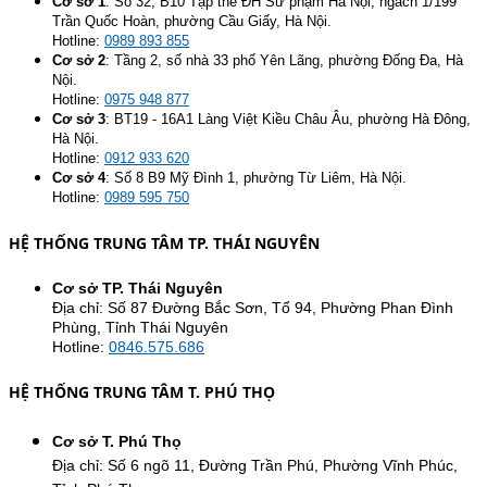
Cơ sở 1
:
Số 32, B10 Tập thể ĐH Sư phạm Hà Nội, ngách 1/199
Trần Quốc Hoàn, phường Cầu Giấy, Hà Nội.
Hotline:
0989 893 855
Cơ sở 2
:
Tầng 2, số nhà 33 phố Yên Lãng, phường Đống Đa, Hà
Nội.
Hotline:
0975 948 877
Cơ sở 3
:
BT19 - 16A1 Làng Việt Kiều Châu Âu, phường Hà Đông,
Hà Nội.
Hotline:
0912 933 620
Cơ sở 4
:
Số 8 B9 Mỹ Đình 1, phường Từ Liêm, Hà Nội.
Hotline:
0989 595 750
HỆ THỐNG TRUNG TÂM TP. THÁI NGUYÊN
Cơ sở TP. Thái Nguyên
Địa chỉ: Số 87 Đường Bắc Sơn, Tổ 94, Phường Phan Đình
Phùng, Tỉnh Thái Nguyên
Hotline:
0846.575.686
HỆ THỐNG TRUNG TÂM T. PHÚ THỌ
Cơ sở T. Phú Thọ
Địa chỉ: Số 6 ngõ 11, Đường Trần Phú, Phường Vĩnh Phúc,