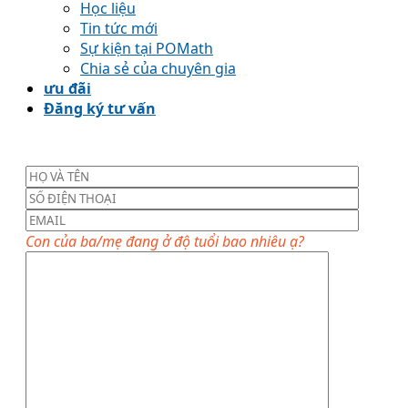
Học liệu
Tin tức mới
Sự kiện tại POMath
Chia sẻ của chuyên gia
ưu đãi
Đăng ký tư vấn
Con của ba/mẹ đang ở độ tuổi bao nhiêu ạ?