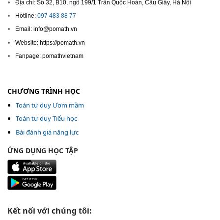
Địa chỉ: Số 32, B10, ngõ 199/1 Trần Quốc Hoàn, Cầu Giấy, Hà Nội
Hotline:
097 483 88 77
Email: info@pomath.vn
Website: https://pomath.vn
Fanpage: pomathvietnam
CHƯƠNG TRÌNH HỌC
Toán tư duy Ươm mầm
Toán tư duy Tiểu học
Bài đánh giá năng lực
ỨNG DỤNG HỌC TẬP
Kết nối với chúng tôi: