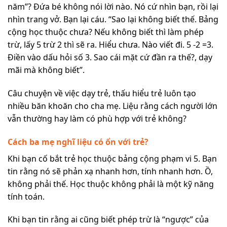
năm”? Đứa bé không nói lời nào. Nó cứ nhìn bạn, rồi lại
nhìn trang vở. Bạn lại cáu. “Sao lại không biết thế. Bảng
cộng học thuộc chưa? Nếu không biết thì làm phép
trừ, lấy 5 trừ 2 thì sẽ ra. Hiểu chưa. Nào viết đi. 5 -2 =3.
Điền vào dấu hỏi số 3. Sao cái mặt cứ đần ra thế?, dạy
mãi mà không biết”.
Câu chuyện về việc dạy trẻ, thấu hiểu trẻ luôn tạo
nhiều băn khoăn cho cha mẹ. Liệu rằng cách người lớn
vẫn thường hay làm có phù hợp với trẻ không?
Cách ba mẹ nghĩ liệu có ổn với trẻ?
Khi bạn cố bắt trẻ học thuộc bảng cộng phạm vi 5. Bạn
tin rằng nó sẽ phản xạ nhanh hơn, tính nhanh hơn. Ồ,
không phải thế. Học thuộc không phải là một kỹ năng
tính toán.
Khi bạn tin rằng ai cũng biết phép trừ là “ngược” của