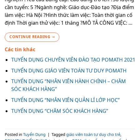
cần tuyển: 5 ?Ngành nghề: Giáo dục-Đào tạo ?Địa điểm
làm việc: Hà Nội ?Hình thức làm việc: Toàn thời gian cố
định Thời gian thử việc: 1 tháng ?MÔ TẢ CÔNG VIỆC: …
CONTINUE READING
→
Các tin khác
TUYỂN DỤNG CHUYÊN VIÊN ĐÀO TẠO POMATH 2021
TUYỂN DỤNG GIÁO VIÊN TOÁN TƯ DUY POMATH
TUYỂN DỤNG “NHÂN VIÊN HÀNH CHÍNH – CHĂM
SÓC KHÁCH HÀNG”
TUYỂN DỤNG “NHÂN VIÊN QUẢN LÍ LỚP HỌC”
TUYỂN DỤNG “CHĂM SÓC KHÁCH HÀNG”
Posted in
Tuyển Dụng
|
Tagged
giáo viên toán tư duy cho trẻ
,