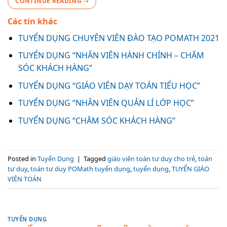
CONTINUE READING
→
Các tin khác
TUYỂN DỤNG CHUYÊN VIÊN ĐÀO TẠO POMATH 2021
TUYỂN DỤNG “NHÂN VIÊN HÀNH CHÍNH – CHĂM
SÓC KHÁCH HÀNG”
TUYỂN DỤNG “GIÁO VIÊN DẠY TOÁN TIỂU HỌC”
TUYỂN DỤNG “NHÂN VIÊN QUẢN LÍ LỚP HỌC”
TUYỂN DỤNG “CHĂM SÓC KHÁCH HÀNG”
Posted in
Tuyển Dụng
|
Tagged
giáo viên toán tư duy cho trẻ
,
toán
tư duy
,
toán tư duy POMath tuyển dụng
,
tuyển dụng
,
TUYỂN GIÁO
VIÊN TOÁN
TUYỂN DỤNG