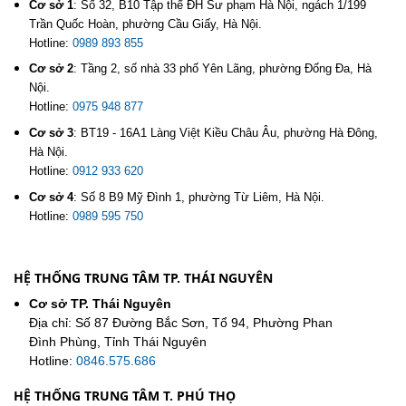
Cơ sở 1
:
Số 32, B10 Tập thể ĐH Sư phạm Hà Nội, ngách 1/199
Trần Quốc Hoàn, phường Cầu Giấy, Hà Nội.
Hotline:
0989 893 855
Cơ sở 2
:
Tầng 2, số nhà 33 phố Yên Lãng, phường Đống Đa, Hà
Nội.
Hotline:
0975 948 877
Cơ sở 3
:
BT19 - 16A1 Làng Việt Kiều Châu Âu, phường Hà Đông,
Hà Nội.
Hotline:
0912 933 620
Cơ sở 4
:
Số 8 B9 Mỹ Đình 1, phường Từ Liêm, Hà Nội.
Hotline:
0989 595 750
HỆ THỐNG TRUNG TÂM TP. THÁI NGUYÊN
Cơ sở TP. Thái Nguyên
Địa chỉ: Số 87 Đường Bắc Sơn, Tổ 94, Phường Phan
Đình Phùng, Tỉnh Thái Nguyên
Hotline:
0846.575.686
HỆ THỐNG TRUNG TÂM T. PHÚ THỌ