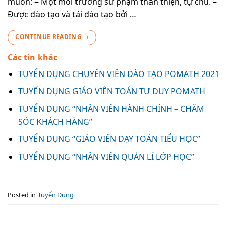
muốn: – Một môi trường sư phạm thân thiện, tự chủ. –
Được đào tạo và tái đào tạo bởi …
CONTINUE READING
→
Các tin khác
TUYỂN DỤNG CHUYÊN VIÊN ĐÀO TẠO POMATH 2021
TUYỂN DỤNG GIÁO VIÊN TOÁN TƯ DUY POMATH
TUYỂN DỤNG “NHÂN VIÊN HÀNH CHÍNH – CHĂM
SÓC KHÁCH HÀNG”
TUYỂN DỤNG “GIÁO VIÊN DẠY TOÁN TIỂU HỌC”
TUYỂN DỤNG “NHÂN VIÊN QUẢN LÍ LỚP HỌC”
Posted in
Tuyển Dụng