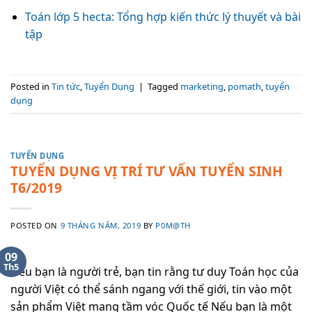
Toán lớp 5 hecta: Tổng hợp kiến thức lý thuyết và bài
tập
Posted in
Tin tức
,
Tuyển Dụng
|
Tagged
marketing
,
pomath
,
tuyển
dụng
TUYỂN DỤNG
TUYỂN DỤNG VỊ TRÍ TƯ VẤN TUYỂN SINH
T6/2019
POSTED ON
9 THÁNG NĂM, 2019
BY
P0M@TH
09
Th5
Nếu bạn là người trẻ, bạn tin rằng tư duy Toán học của
người Việt có thể sánh ngang với thế giới, tin vào một
sản phẩm Việt mang tầm vóc Quốc tế Nếu bạn là một