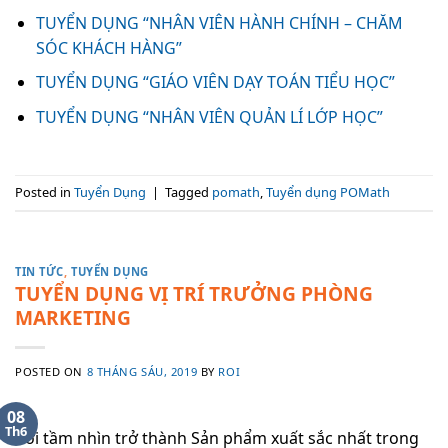
TUYỂN DỤNG “NHÂN VIÊN HÀNH CHÍNH – CHĂM
SÓC KHÁCH HÀNG”
TUYỂN DỤNG “GIÁO VIÊN DẠY TOÁN TIỂU HỌC”
TUYỂN DỤNG “NHÂN VIÊN QUẢN LÍ LỚP HỌC”
Posted in
Tuyển Dụng
|
Tagged
pomath
,
Tuyển dụng POMath
TIN TỨC
,
TUYỂN DỤNG
TUYỂN DỤNG VỊ TRÍ TRƯỞNG PHÒNG
MARKETING
POSTED ON
8 THÁNG SÁU, 2019
BY
ROI
08
Th6
Với tầm nhìn trở thành Sản phẩm xuất sắc nhất trong