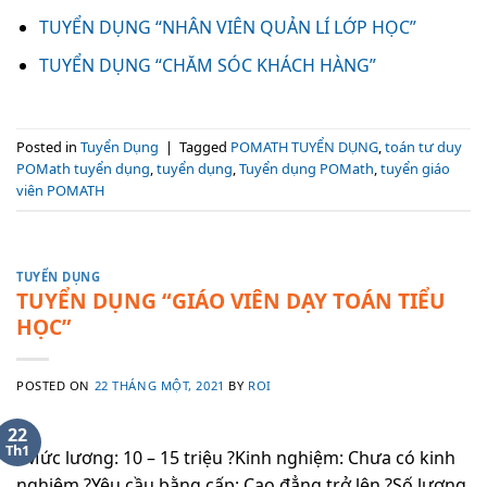
TUYỂN DỤNG “NHÂN VIÊN QUẢN LÍ LỚP HỌC”
TUYỂN DỤNG “CHĂM SÓC KHÁCH HÀNG”
Posted in
Tuyển Dụng
|
Tagged
POMATH TUYỂN DỤNG
,
toán tư duy
POMath tuyển dụng
,
tuyển dụng
,
Tuyển dụng POMath
,
tuyển giáo
viên POMATH
TUYỂN DỤNG
TUYỂN DỤNG “GIÁO VIÊN DẠY TOÁN TIỂU
HỌC”
POSTED ON
22 THÁNG MỘT, 2021
BY
ROI
22
Th1
?Mức lương: 10 – 15 triệu ?Kinh nghiệm: Chưa có kinh
nghiệm ?Yêu cầu bằng cấp: Cao đẳng trở lên ?Số lượng