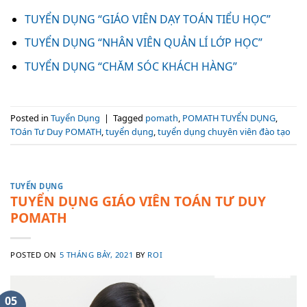
TUYỂN DỤNG “GIÁO VIÊN DẠY TOÁN TIỂU HỌC”
TUYỂN DỤNG “NHÂN VIÊN QUẢN LÍ LỚP HỌC”
TUYỂN DỤNG “CHĂM SÓC KHÁCH HÀNG”
Posted in
Tuyển Dụng
|
Tagged
pomath
,
POMATH TUYỂN DỤNG
,
TOán Tư Duy POMATH
,
tuyển dụng
,
tuyển dụng chuyên viên đào tạo
TUYỂN DỤNG
TUYỂN DỤNG GIÁO VIÊN TOÁN TƯ DUY
POMATH
POSTED ON
5 THÁNG BẢY, 2021
BY
ROI
05