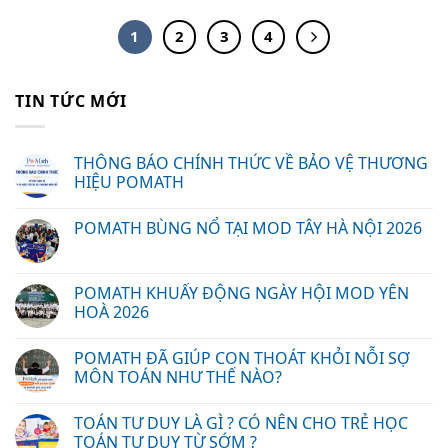
1
2
3
4
TIN TỨC MỚI
THÔNG BÁO CHÍNH THỨC VỀ BẢO VỆ THƯƠNG
HIỆU POMATH
POMATH BÙNG NỔ TẠI MOD TÂY HÀ NỘI 2026
POMATH KHUẤY ĐỘNG NGÀY HỘI MOD YÊN
HOÀ 2026
POMATH ĐÃ GIÚP CON THOÁT KHỎI NỖI SỢ
MÔN TOÁN NHƯ THẾ NÀO?
TOÁN TƯ DUY LÀ GÌ ? CÓ NÊN CHO TRẺ HỌC
TOÁN TƯ DUY TỪ SỚM ?