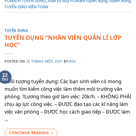
POMATH TUYỂN DỤNG
,
toán tư duy POMath tuyển dụng
,
tuyển dụng
,
TUYỂN GIÁO VIÊN TOÁN
TUYỂN DỤNG
TUYỂN DỤNG “NHÂN VIÊN QUẢN LÍ LỚP
HỌC”
POSTED ON
22 THÁNG MỘT, 2021
BY
ROI
22
Th1
?Đối tượng tuyển dụng: Các bạn sinh viên có mong
muốn tìm kiếm công việc làm thêm môi trường văn
phòng. ?Lương theo giờ làm việc: 20k/h. – KHÔNG PHẢI
chịu áp lực công việc. – ĐƯỢC đào tạo các kĩ năng làm
việc văn phòng – ĐƯỢC học cách giao tiếp – ĐƯỢC làm
…
CONTINUE READING
→