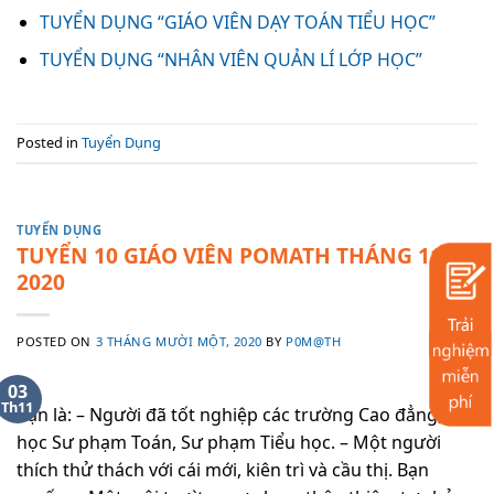
TUYỂN DỤNG “GIÁO VIÊN DẠY TOÁN TIỂU HỌC”
TUYỂN DỤNG “NHÂN VIÊN QUẢN LÍ LỚP HỌC”
Posted in
Tuyển Dụng
TUYỂN DỤNG
TUYỂN 10 GIÁO VIÊN POMATH THÁNG 11 –
2020
POSTED ON
3 THÁNG MƯỜI MỘT, 2020
BY
P0M@TH
03
Th11
Bạn là: – Người đã tốt nghiệp các trường Cao đẳng, Đại
học Sư phạm Toán, Sư phạm Tiểu học. – Một người
thích thử thách với cái mới, kiên trì và cầu thị. Bạn