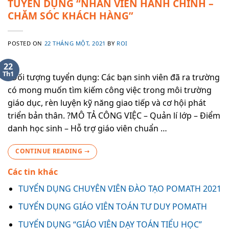
TUYỂN DỤNG “NHÂN VIÊN HÀNH CHÍNH –
CHĂM SÓC KHÁCH HÀNG”
POSTED ON
22 THÁNG MỘT, 2021
BY
ROI
22
Th1
?Đối tượng tuyển dụng: Các bạn sinh viên đã ra trường
có mong muốn tìm kiếm công việc trong môi trường
giáo dục, rèn luyện kỹ năng giao tiếp và cơ hội phát
triển bản thân. ?MÔ TẢ CÔNG VIỆC – Quản lí lớp – Điểm
danh học sinh – Hỗ trợ giáo viên chuẩn …
CONTINUE READING
→
Các tin khác
TUYỂN DỤNG CHUYÊN VIÊN ĐÀO TẠO POMATH 2021
TUYỂN DỤNG GIÁO VIÊN TOÁN TƯ DUY POMATH
TUYỂN DỤNG “GIÁO VIÊN DẠY TOÁN TIỂU HỌC”