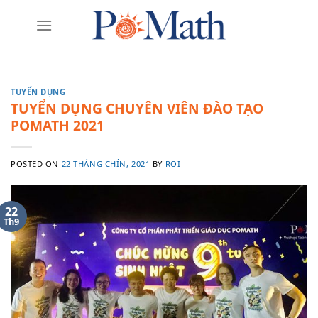
Skip
to
content
TUYỂN DỤNG
TUYỂN DỤNG CHUYÊN VIÊN ĐÀO TẠO
POMATH 2021
POSTED ON
22 THÁNG CHÍN, 2021
BY
ROI
22
Th9