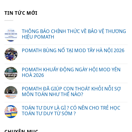
TIN TỨC MỚI
THÔNG BÁO CHÍNH THỨC VỀ BẢO VỆ THƯƠNG
HIỆU POMATH
POMATH BÙNG NỔ TẠI MOD TÂY HÀ NỘI 2026
POMATH KHUẤY ĐỘNG NGÀY HỘI MOD YÊN
HOÀ 2026
POMATH ĐÃ GIÚP CON THOÁT KHỎI NỖI SỢ
MÔN TOÁN NHƯ THẾ NÀO?
TOÁN TƯ DUY LÀ GÌ ? CÓ NÊN CHO TRẺ HỌC
TOÁN TƯ DUY TỪ SỚM ?
CHUYÊN MỤC