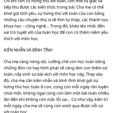
Chỉ khi con có hứng thú với toán, con mới tự giác và
tiếp thu được các kiến thức trong bài. Cha mẹ có thể
khơi gợi tình yêu, sự hứng thú với toán của con bằng
những câu chuyện thú vị về Kim tự tháp, các thành tựu
khoa học – công nghệ… Trong đó, khéo léo nhắc đến
vai trò tuyệt vời của toán học để con có thêm niềm yêu
thích với môn học.
KIÊN NHẪN VÀ BÌNH TĨNH
Cha mẹ càng nóng vội, cưỡng chế con học toán bằng
những đòn roi hay hình phạt sẽ càng làm con thêm sợ
toán, nảy sinh sự bài xích với môn học này. Thay vào
đó, cha mẹ cần kiên nhẫn và bình tĩnh khơi gợi sự
hứng thú học toán ở con, cùng con mỗi ngày rèn luyện
chút một, không ngại cùng con làm một bài toán nhiều
lần đến khi không còn mắc lỗi sai… Cứ như vậy, kiên trì
mỗi ngày, cha mẹ sẽ cùng con vượt qua được nỗi sợ
với toán học.