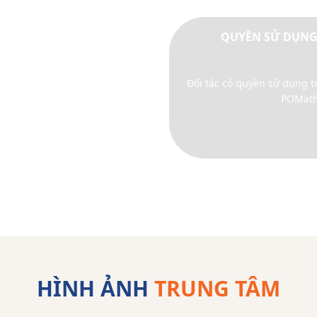
ỤNG CHƯƠNG TRÌNH
QUYỀN SỬ DỤNG
sử dụng toàn bộ chương trình
Đối tác có quyền sử dụng 
 cấp các giấy tờ chứng nhận
POMat
iảng dạy Toán tư duy POMath
HÌNH ẢNH
TRUNG TÂM