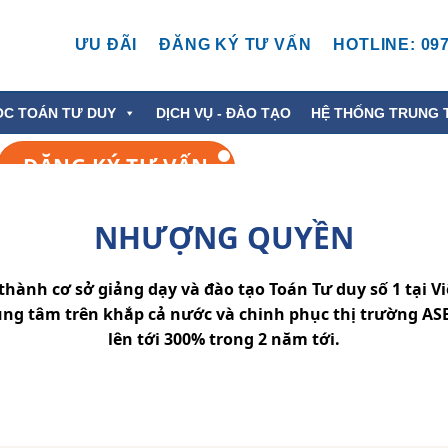
ƯU ĐÃI
ĐĂNG KÝ TƯ VẤN
HOTLINE: 097
ỌC TOÁN TƯ DUY
DỊCH VỤ - ĐÀO TẠO
HỆ THỐNG TRUNG 
ĐĂNG KÝ TƯ VẤN
NHƯỢNG QUYỀN
hành cơ sở giảng dạy và đào tạo Toán Tư duy số 1 tại 
ung tâm trên khắp cả nước và chinh phục thị trường A
lên tới 300% trong 2 năm tới.