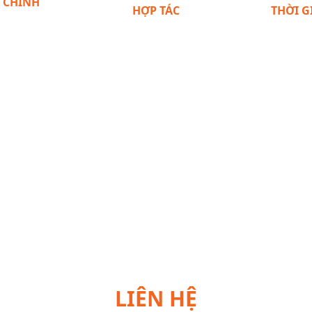
I CHÍNH
HỢP TÁC
THỜI G
c tài chính ổn
Thái độ nhiệt tình,
Có thể tập t
 khả năng duy
mong muốn mang lại
thời gian c
ng tâm trong
dịch vụ tốt nhất. Tương
động kinh do
 nhất 3 năm
đồng về quan điểm
tâm và giải 
năng đầu tư
phát triển thương hiệu
vấn đề phát 
 tại các khu
lâu dài cùng POMath
thời
 tiềm năng
LIÊN HỆ