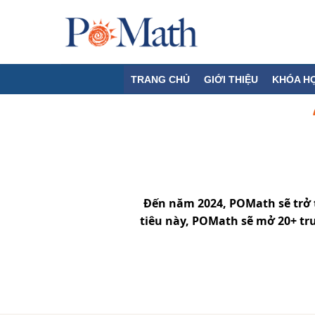
Skip
to
content
TRANG CHỦ
GIỚI THIỆU
KHÓA H
Đến năm 2024, POMath sẽ trở t
tiêu này, POMath sẽ mở 20+ tr