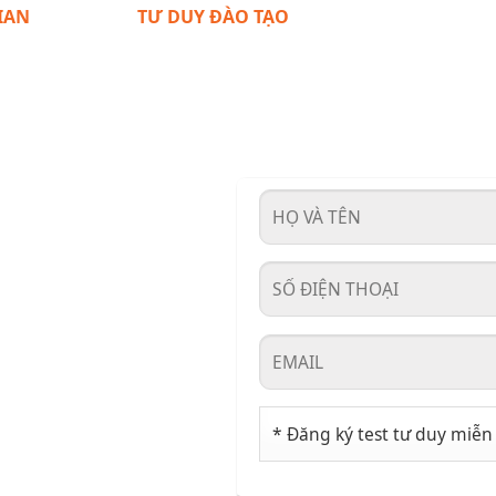
IAN
TƯ DUY ĐÀO TẠO
rung toàn
Có tâm với nghề sư
ho hoạt
phạm, mong muốn
anh trung
mang lại giá trị giáo
quyết các
dục tích cực cho thế hệ
sinh kịp
trẻ có tương lai tốt đẹp
.
sau này