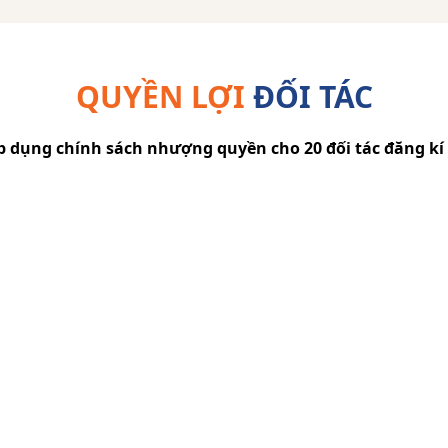
QUYỀN LỢI
ĐỐI TÁC
 dụng chính sách nhượng quyền cho 20 đối tác đăng kí
ĐÀO TẠO GIÁO VIÊN
POMath hỗ trợ đào tạo giáo viên trung tâm với chi
phí hợp lý