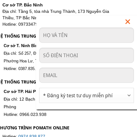
Cơ sở TP. Bắc Ninh
Địa chỉ: Tầng 5, tòa nhà Trung Thành, 173 Nguyễn Gia
Thiều, TP Bắc Ninh.
Hotline: 0973347985
Ệ THỐNG TRUNG TÂM TỈNH NINH BÌNH
Cơ sở T. Ninh Bình
Địa chỉ: Số 257, Đường Nguyễn Văn Cừ, Phố Phú Xuân,
Phường Hoa Lư, Tỉnh Ninh Bình.
Hotline: 0387.835.136
Ệ THỐNG TRUNG TÂM TP. HẢI PHÒNG
Cơ sở TP. Hải Phòng
Địa chỉ: 12 Bạch Năng Thi, Phường Tân Hưng, TP. Hải
Phòng
Hotline: 0966.023.938
CHƯƠNG TRÌNH POMATH ONLINE
Hotline:
0974 838 877