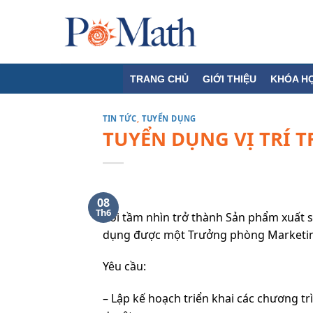
Skip
to
content
TRANG CHỦ
GIỚI THIỆU
KHÓA H
TIN TỨC
,
TUYỂN DỤNG
TUYỂN DỤNG VỊ TRÍ
08
Th6
Với tầm nhìn trở thành Sản phẩm xuất 
dụng được một Trưởng phòng Marketing
Yêu cầu:
– Lập kế hoạch triển khai các chương t