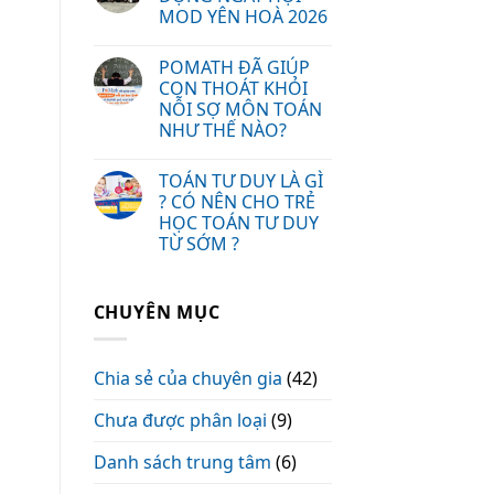
MOD YÊN HOÀ 2026
POMATH ĐÃ GIÚP
CON THOÁT KHỎI
NỖI SỢ MÔN TOÁN
NHƯ THẾ NÀO?
TOÁN TƯ DUY LÀ GÌ
? CÓ NÊN CHO TRẺ
HỌC TOÁN TƯ DUY
TỪ SỚM ?
CHUYÊN MỤC
Chia sẻ của chuyên gia
(42)
Chưa được phân loại
(9)
Danh sách trung tâm
(6)