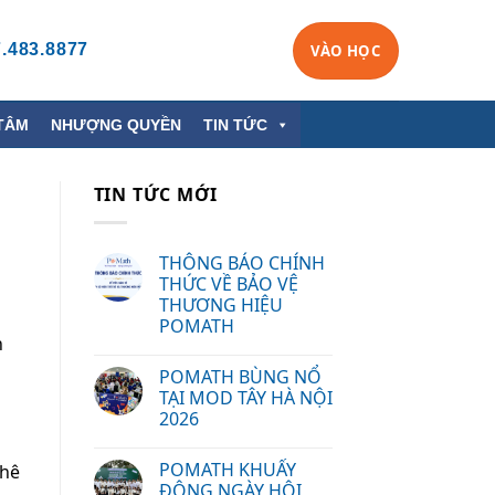
.483.8877
VÀO HỌC
TÂM
NHƯỢNG QUYỀN
TIN TỨC
TIN TỨC MỚI
THÔNG BÁO CHÍNH
THỨC VỀ BẢO VỆ
THƯƠNG HIỆU
POMATH
n
POMATH BÙNG NỔ
TẠI MOD TÂY HÀ NỘI
2026
POMATH KHUẤY
phê
ĐỘNG NGÀY HỘI