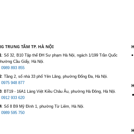
G TRUNG TÂM TP. HÀ NỘI
H
1
:
Số 32, B10 Tập thể ĐH Sư phạm Hà Nội, ngách 1/199 Trần Quốc
phường Cầu Giấy, Hà Nội.
:
0989 893 855
2
:
Tầng 2, số nhà 33 phố Yên Lãng, phường Đống Đa, Hà Nội.
:
0975 948 877
H
3
:
BT19 - 16A1 Làng Việt Kiều Châu Âu, phường Hà Đông, Hà Nội.
:
0912 933 620
4
:
Số 8 B9 Mỹ Đình 1, phường Từ Liêm, Hà Nội.
:
0989 595 750
H