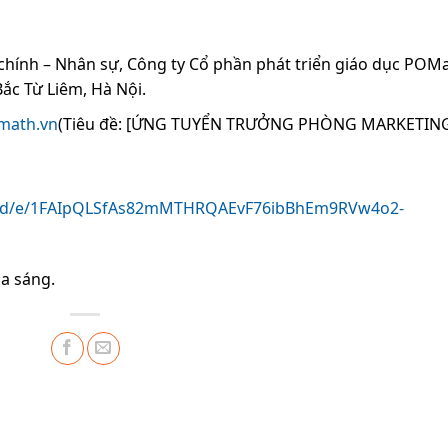
 chính – Nhân sự, Công ty Cổ phần phát triển giáo dục POMa
Bắc Từ Liêm, Hà Nội.
math.vn
(Tiêu đề: [ỨNG TUYỂN TRƯỞNG PHÒNG MARKETIN
ms/d/e/1FAIpQLSfAs82mMTHRQAEvF76ibBhEm9RVw4o2-
a sáng.