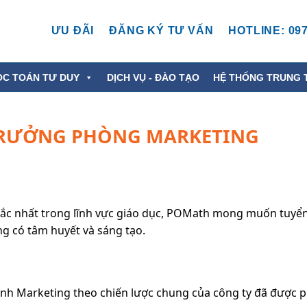
ƯU ĐÃI
ĐĂNG KÝ TƯ VẤN
HOTLINE: 097
ỌC TOÁN TƯ DUY
DỊCH VỤ - ĐÀO TẠO
HỆ THỐNG TRUNG 
 TRƯỞNG PHÒNG MARKETING
sắc nhất trong lĩnh vực giáo dục, POMath mong muốn tuyể
 có tâm huyết và sáng tạo.
rình Marketing theo chiến lược chung của công ty đã được 