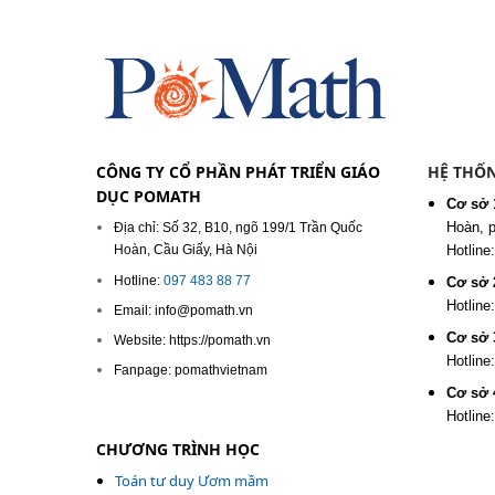
CÔNG TY CỔ PHẦN PHÁT TRIỂN GIÁO
HỆ THỐN
DỤC POMATH
Cơ sở 
Hoàn, 
Địa chỉ: Số 32, B10, ngõ 199/1 Trần Quốc
Hoàn, Cầu Giấy, Hà Nội
Hotline
Hotline:
097 483 88 77
Cơ sở 
Hotline
Email: info@pomath.vn
Cơ sở 
Website: https://pomath.vn
Hotline
Fanpage: pomathvietnam
Cơ sở 
Hotline
CHƯƠNG TRÌNH HỌC
Toán tư duy Ươm mầm