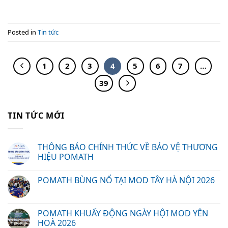
Posted in
Tin tức
1
2
3
4
5
6
7
…
39
TIN TỨC MỚI
THÔNG BÁO CHÍNH THỨC VỀ BẢO VỆ THƯƠNG
HIỆU POMATH
POMATH BÙNG NỔ TẠI MOD TÂY HÀ NỘI 2026
POMATH KHUẤY ĐỘNG NGÀY HỘI MOD YÊN
HOÀ 2026