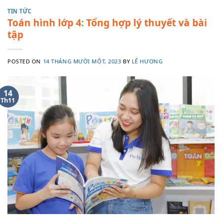
TIN TỨC
Toán hình lớp 4: Tổng hợp lý thuyết và bài
tập
POSTED ON
14 THÁNG MƯỜI MỘT, 2023
BY
LÊ HƯƠNG
14
Th11