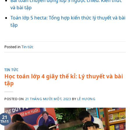
Bài toán chuyển động lớp 5 ngược chiều: Kiến thức
và bài tập
Toán lớp 5 hecta: Tổng hợp kiến thức lý thuyết và bài
tập
Posted in
Tin tức
TIN TỨC
Học toán lớp 4 giây thế kỉ: Lý thuyết và bài
tập
POSTED ON
21 THÁNG MƯỜI MỘT, 2023
BY
LÊ HƯƠNG
21
Th11