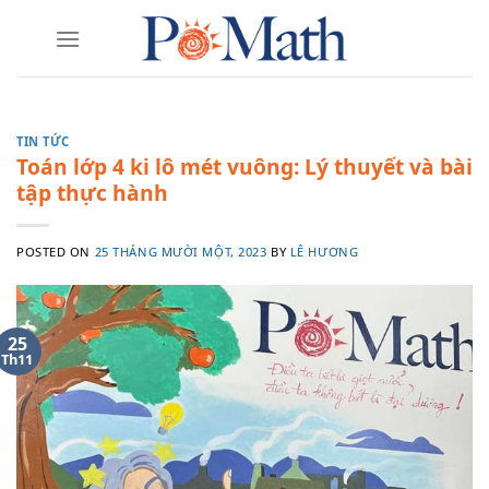
Skip
to
content
TIN TỨC
Toán lớp 4 ki lô mét vuông: Lý thuyết và bài
tập thực hành
POSTED ON
25 THÁNG MƯỜI MỘT, 2023
BY
LÊ HƯƠNG
25
Th11