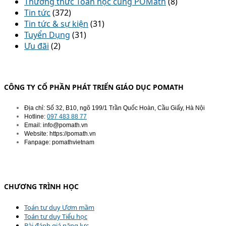
Thường thức Toán học cùng POMath
(8)
Tin tức
(372)
Tin tức & sự kiện
(31)
Tuyển Dụng
(31)
Ưu đãi
(2)
CÔNG TY CỔ PHẦN PHÁT TRIỂN GIÁO DỤC POMATH
Địa chỉ: Số 32, B10, ngõ 199/1 Trần Quốc Hoàn, Cầu Giấy, Hà Nội
Hotline:
097 483 88 77
Email: info@pomath.vn
Website: https://pomath.vn
Fanpage: pomathvietnam
CHƯƠNG TRÌNH HỌC
Toán tư duy Ươm mầm
Toán tư duy Tiểu học
Bài đánh giá năng lực