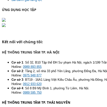
ỨNG DỤNG HỌC TẬP
Kết nối với chúng tôi:
HỆ THỐNG TRUNG TÂM TP. HÀ NỘI
Cơ sở 1
:
Số 32, B10 Tập thể ĐH Sư phạm Hà Nội, ngách 1/199 Trầ
Hotline:
0989 893 855
Cơ sở 2
:
Tầng 2, số nhà 33 phố Yên Lãng, phường Đống Đa, Hà Nội
Hotline:
0975 948 877
Cơ sở 3
:
BT19 - 16A1 Làng Việt Kiều Châu Âu, phường Hà Đông, H
Hotline:
0912 933 620
Cơ sở 4
:
Số 8 B9 Mỹ Đình 1, phường Từ Liêm, Hà Nội.
Hotline:
0989 595 750
HỆ THỐNG TRUNG TÂM TP. THÁI NGUYÊN