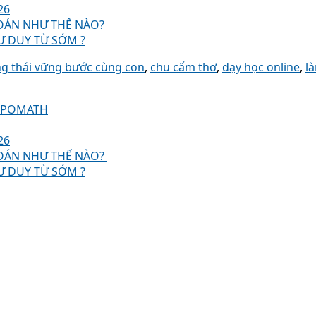
26
OÁN NHƯ THẾ NÀO?
Ư DUY TỪ SỚM ?
g thái vững bước cùng con
,
chu cẩm thơ
,
dạy học online
,
l
U POMATH
26
OÁN NHƯ THẾ NÀO?
Ư DUY TỪ SỚM ?