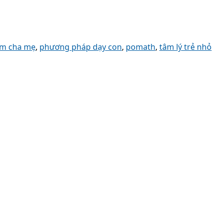
àm cha mẹ
,
phương pháp dạy con
,
pomath
,
tâm lý trẻ nhỏ