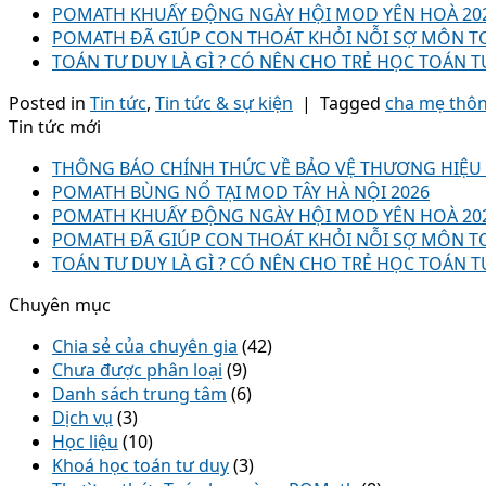
POMATH KHUẤY ĐỘNG NGÀY HỘI MOD YÊN HOÀ 20
POMATH ĐÃ GIÚP CON THOÁT KHỎI NỖI SỢ MÔN T
TOÁN TƯ DUY LÀ GÌ ? CÓ NÊN CHO TRẺ HỌC TOÁN T
Posted in
Tin tức
,
Tin tức & sự kiện
|
Tagged
cha mẹ thôn
Tin tức mới
THÔNG BÁO CHÍNH THỨC VỀ BẢO VỆ THƯƠNG HIỆ
POMATH BÙNG NỔ TẠI MOD TÂY HÀ NỘI 2026
POMATH KHUẤY ĐỘNG NGÀY HỘI MOD YÊN HOÀ 20
POMATH ĐÃ GIÚP CON THOÁT KHỎI NỖI SỢ MÔN T
TOÁN TƯ DUY LÀ GÌ ? CÓ NÊN CHO TRẺ HỌC TOÁN T
Chuyên mục
Chia sẻ của chuyên gia
(42)
Chưa được phân loại
(9)
Danh sách trung tâm
(6)
Dịch vụ
(3)
Học liệu
(10)
Khoá học toán tư duy
(3)