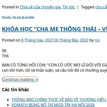
Posted in
Chia sẻ của chuyên gia
,
Tin tức
|
Tagged
chu c
Tin tức
,
Tin tức & sự kiện
KHÓA HỌC “CHA MẸ THÔNG THÁI – 
Posted on
8 Tháng Sáu, 2021
26 Tháng Bảy, 2022
by
roi
08
Th6
BẠN CÓ TỪNG HỎI CON: “CON CÓ ƯỚC MƠ GÌ ĐỐI VỚI GIA ĐÌ
con lớn hơn, tôi sẽ thảo luận, và câu hỏi đó có thường xuy
Continue reading
→
Các tin khác
THÔNG BÁO CHÍNH THỨC VỀ BẢO VỆ THƯƠNG HIỆ
POMATH BÙNG NỔ TẠI MOD TÂY HÀ NỘI 2026