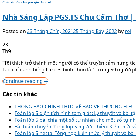
Chia sẻ của chuyên gia
,
Tin tức
Nhà Sáng Lập PGS.TS Chu Cẩm Thơ |
Posted on
23 Tháng Chín, 2021
25 Tháng Bảy, 2022
by
roi
23
Th9
“Tôi thích trở thành một người có thể truyền cảm hứng tí
Tạp chí danh tiếng Forbes bình chọn là 1 trong 50 ngườ
Continue reading
→
Các tin khác
THÔNG BÁO CHÍNH THỨC VỀ BẢO VỆ THƯƠNG HIỆ
Toán lớp 5 diện tích hình tam giác: Lý thuyết và bài t
Toán lớp 5 bài chia một số tự nhiên cho một số tự nhi
Bài toán chuyển động lớp 5 ngược chiều: Kiến thức và
Toán lớp 5 hecta: Tổng hợp kiến thức lý thuyết và bài