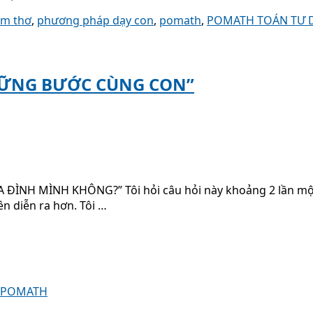
ẩm thơ
,
phương pháp dạy con
,
pomath
,
POMATH TOÁN TƯ 
VỮNG BƯỚC CÙNG CON”
NH MÌNH KHÔNG?” Tôi hỏi câu hỏi này khoảng 2 lần một n
ên diễn ra hơn. Tôi …
U POMATH