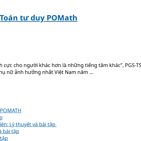
 Toán tư duy POMath
ch cực cho người khác hơn là những tiếng tăm khác”, PGS-T
i phụ nữ ảnh hưởng nhất Việt Nam năm …
U POMATH
ập
ên: Lý thuyết và bài tập
 bài tập
 tập