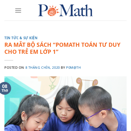
Skip
to
content
TIN TỨC & SỰ KIỆN
RA MẮT BỘ SÁCH “POMATH TOÁN TƯ DUY
CHO TRẺ EM LỚP 1”
POSTED ON
8 THÁNG CHÍN, 2020
BY
P0M@TH
08
Th9