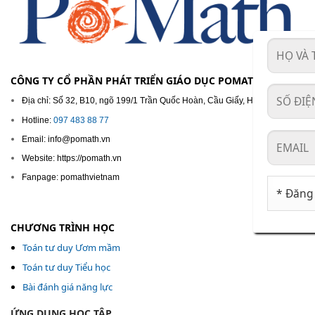
CÔNG TY CỔ PHẦN PHÁT TRIỂN GIÁO DỤC POMATH
Địa chỉ: Số 32, B10, ngõ 199/1 Trần Quốc Hoàn, Cầu Giấy, Hà Nội
Hotline:
097 483 88 77
Email: info@pomath.vn
Website: https://pomath.vn
Fanpage: pomathvietnam
CHƯƠNG TRÌNH HỌC
Toán tư duy Ươm mầm
Toán tư duy Tiểu học
Bài đánh giá năng lực
ỨNG DỤNG HỌC TẬP