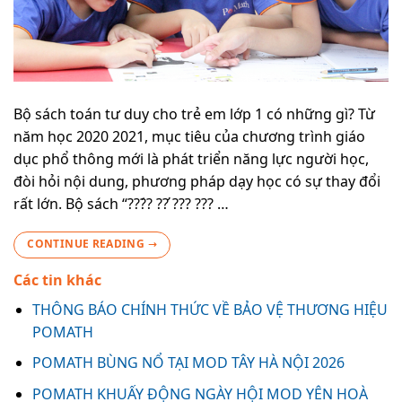
Bộ sách toán tư duy cho trẻ em lớp 1 có những gì? Từ
năm học 2020 2021, mục tiêu của chương trình giáo
dục phổ thông mới là phát triển năng lực người học,
đòi hỏi nội dung, phương pháp dạy học có sự thay đổi
rất lớn. Bộ sách “???́? ??̛ ??? ??? …
CONTINUE READING
→
Các tin khác
THÔNG BÁO CHÍNH THỨC VỀ BẢO VỆ THƯƠNG HIỆU
POMATH
POMATH BÙNG NỔ TẠI MOD TÂY HÀ NỘI 2026
POMATH KHUẤY ĐỘNG NGÀY HỘI MOD YÊN HOÀ