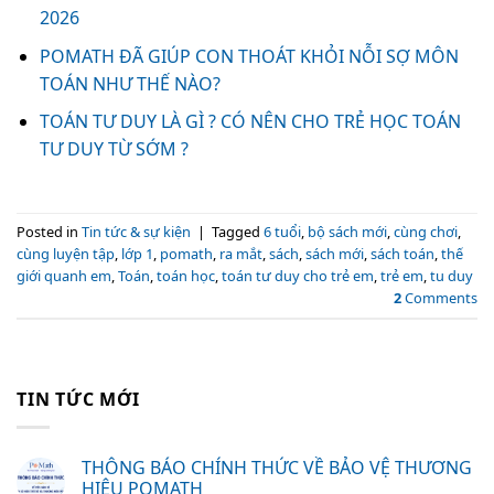
2026
POMATH ĐÃ GIÚP CON THOÁT KHỎI NỖI SỢ MÔN
TOÁN NHƯ THẾ NÀO?
TOÁN TƯ DUY LÀ GÌ ? CÓ NÊN CHO TRẺ HỌC TOÁN
TƯ DUY TỪ SỚM ?
Posted in
Tin tức & sự kiện
|
Tagged
6 tuổi
,
bộ sách mới
,
cùng chơi
,
cùng luyện tập
,
lớp 1
,
pomath
,
ra mắt
,
sách
,
sách mới
,
sách toán
,
thế
giới quanh em
,
Toán
,
toán học
,
toán tư duy cho trẻ em
,
trẻ em
,
tu duy
2
Comments
TIN TỨC MỚI
THÔNG BÁO CHÍNH THỨC VỀ BẢO VỆ THƯƠNG
HIỆU POMATH