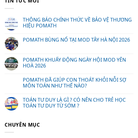
TIN TỨC MỚI
THÔNG BÁO CHÍNH THỨC VỀ BẢO VỆ THƯƠNG
HIỆU POMATH
POMATH BÙNG NỔ TẠI MOD TÂY HÀ NỘI 2026
POMATH KHUẤY ĐỘNG NGÀY HỘI MOD YÊN
HOÀ 2026
POMATH ĐÃ GIÚP CON THOÁT KHỎI NỖI SỢ
MÔN TOÁN NHƯ THẾ NÀO?
TOÁN TƯ DUY LÀ GÌ ? CÓ NÊN CHO TRẺ HỌC
TOÁN TƯ DUY TỪ SỚM ?
CHUYÊN MỤC