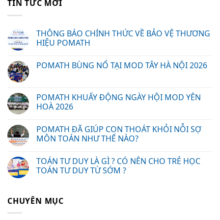
TIN TỨC MỚI
THÔNG BÁO CHÍNH THỨC VỀ BẢO VỆ THƯƠNG
HIỆU POMATH
POMATH BÙNG NỔ TẠI MOD TÂY HÀ NỘI 2026
POMATH KHUẤY ĐỘNG NGÀY HỘI MOD YÊN
HOÀ 2026
POMATH ĐÃ GIÚP CON THOÁT KHỎI NỖI SỢ
MÔN TOÁN NHƯ THẾ NÀO?
TOÁN TƯ DUY LÀ GÌ ? CÓ NÊN CHO TRẺ HỌC
TOÁN TƯ DUY TỪ SỚM ?
CHUYÊN MỤC