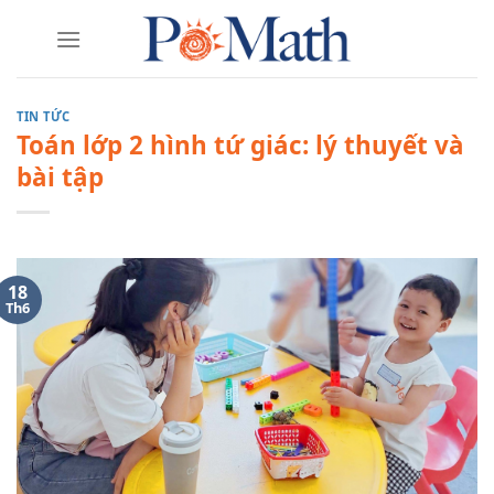
Skip
to
content
TIN TỨC
Toán lớp 2 hình tứ giác: lý thuyết và
bài tập
18
Th6