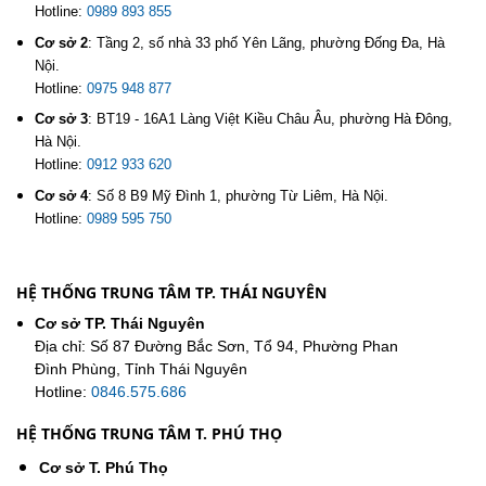
Hotline:
0989 893 855
Cơ sở 2
:
Tầng 2, số nhà 33 phố Yên Lãng, phường Đống Đa, Hà
Nội.
Hotline:
0975 948 877
Cơ sở 3
:
BT19 - 16A1 Làng Việt Kiều Châu Âu, phường Hà Đông,
Hà Nội.
Hotline:
0912 933 620
Cơ sở 4
:
Số 8 B9 Mỹ Đình 1, phường Từ Liêm, Hà Nội.
Hotline:
0989 595 750
HỆ THỐNG TRUNG TÂM TP. THÁI NGUYÊN
Cơ sở TP. Thái Nguyên
Địa chỉ: Số 87 Đường Bắc Sơn, Tổ 94, Phường Phan
Đình Phùng, Tỉnh Thái Nguyên
Hotline:
0846.575.686
HỆ THỐNG TRUNG TÂM T. PHÚ THỌ
Cơ sở T. Phú Thọ