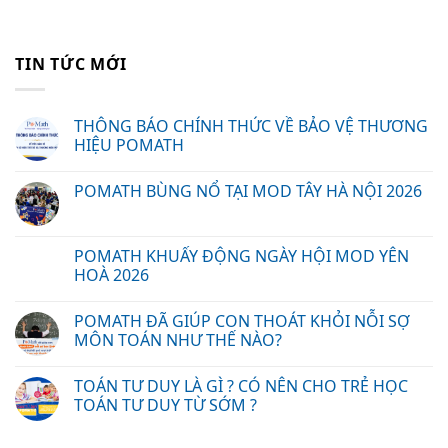
TIN TỨC MỚI
THÔNG BÁO CHÍNH THỨC VỀ BẢO VỆ THƯƠNG
HIỆU POMATH
POMATH BÙNG NỔ TẠI MOD TÂY HÀ NỘI 2026
POMATH KHUẤY ĐỘNG NGÀY HỘI MOD YÊN
HOÀ 2026
POMATH ĐÃ GIÚP CON THOÁT KHỎI NỖI SỢ
MÔN TOÁN NHƯ THẾ NÀO?
TOÁN TƯ DUY LÀ GÌ ? CÓ NÊN CHO TRẺ HỌC
TOÁN TƯ DUY TỪ SỚM ?