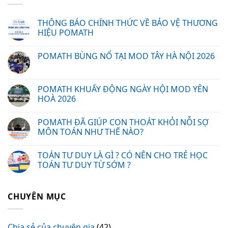
THÔNG BÁO CHÍNH THỨC VỀ BẢO VỆ THƯƠNG
HIỆU POMATH
POMATH BÙNG NỔ TẠI MOD TÂY HÀ NỘI 2026
POMATH KHUẤY ĐỘNG NGÀY HỘI MOD YÊN
HOÀ 2026
POMATH ĐÃ GIÚP CON THOÁT KHỎI NỖI SỢ
MÔN TOÁN NHƯ THẾ NÀO?
TOÁN TƯ DUY LÀ GÌ ? CÓ NÊN CHO TRẺ HỌC
TOÁN TƯ DUY TỪ SỚM ?
CHUYÊN MỤC
Chia sẻ của chuyên gia
(42)