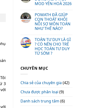
MOD YÊN HOÀ 2026
POMATH ĐÃ GIÚP
CON THOÁT KHỎI
NỖI SỢ MÔN TOÁN
NHƯ THẾ NÀO?
TOÁN TƯ DUY LÀ GÌ
phụ
? CÓ NÊN CHO TRẺ
HỌC TOÁN TƯ DUY
TỪ SỚM ?
oán
CHUYÊN MỤC
Tôi
Chia sẻ của chuyên gia
(42)
ứ 3
với
Chưa được phân loại
(9)
Danh sách trung tâm
(6)
 với