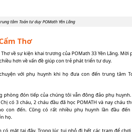
trung tâm Toán tư duy POMath Yên Lãng
 Cẩm Thơ
m Thơ về sự kiện khai trương của POMath 33 Yên Lãng. Mời 
hiều hơn về vấn đề giúp con trẻ phát triển tư duy.
rò chuyện với phụ huynh khi họ đưa con đến trung tâm T
g phòng đón tiếp của chúng tôi vẫn đông đảo phụ huynh. 
Chị có 3 cháu, 2 cháu đầu đã học POMATH và nay cháu th
ho con đến. Cũng có rất nhiều phụ huynh lần đầu đến 
ến họ.
 có mặt tại đây. Trong lúc tụi nhỏ đi hết các trạm để chơi