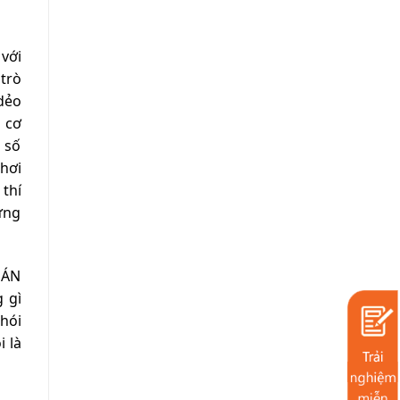
với
trò
dẻo
a cơ
n số
chơi
thí
ững
OÁN
 gì
hói
 là