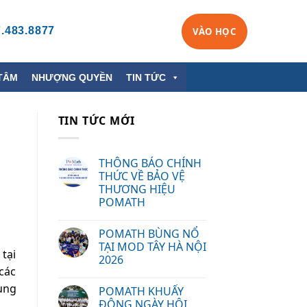
.483.8877
VÀO HỌC
TÂM
NHƯỢNG QUYỀN
TIN TỨC
TIN TỨC MỚI
THÔNG BÁO CHÍNH
THỨC VỀ BẢO VỆ
THƯƠNG HIỆU
POMATH
POMATH BÙNG NỔ
TẠI MOD TÂY HÀ NỘI
tại
2026
các
ung
POMATH KHUẤY
ĐỘNG NGÀY HỘI