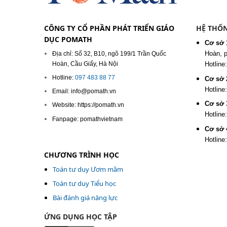
CÔNG TY CỔ PHẦN PHÁT TRIỂN GIÁO
HỆ THỐN
DỤC POMATH
Cơ sở 
Hoàn, 
Địa chỉ: Số 32, B10, ngõ 199/1 Trần Quốc
Hoàn, Cầu Giấy, Hà Nội
Hotline
Hotline:
097 483 88 77
Cơ sở 
Hotline
Email: info@pomath.vn
Cơ sở 
Website: https://pomath.vn
Hotline
Fanpage: pomathvietnam
Cơ sở 
Hotline
CHƯƠNG TRÌNH HỌC
Toán tư duy Ươm mầm
Toán tư duy Tiểu học
Bài đánh giá năng lực
ỨNG DỤNG HỌC TẬP