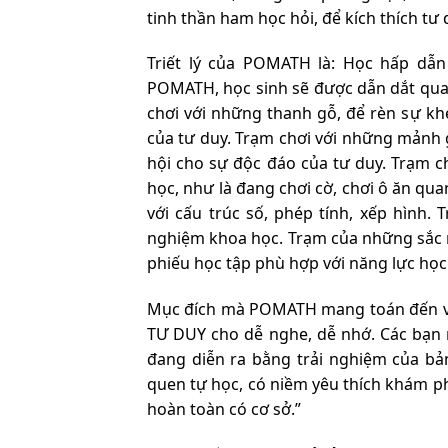
tinh thần ham học hỏi, để kích thích tư 
Triết lý của POMATH là: Học hấp dẫn
POMATH, học sinh sẽ được dẫn dắt qua 
chơi với những thanh gỗ, để rèn sự kh
của tư duy. Trạm chơi với những mảnh g
hội cho sự độc đáo của tư duy. Trạm ch
học, như là đang chơi cờ, chơi ô ăn qu
với cấu trúc số, phép tính, xếp hình.
nghiệm khoa học. Trạm của những sắc m
phiếu học tập phù hợp với năng lực học
Mục đích mà POMATH mang toán đến với 
TƯ DUY cho dễ nghe, dễ nhớ. Các bạn n
đang diễn ra bằng trải nghiệm của bản
quen tự học, có niềm yêu thích khám ph
hoàn toàn có cơ sở.”