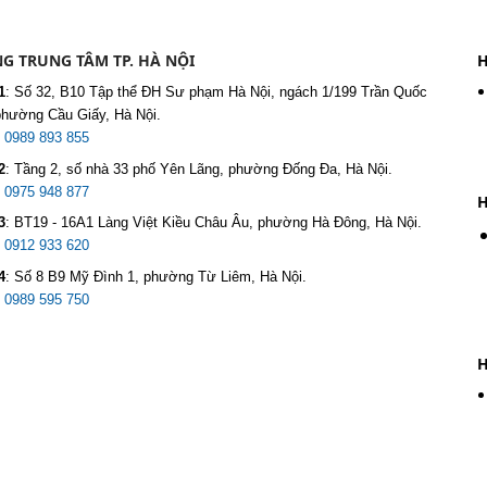
G TRUNG TÂM TP. HÀ NỘI
H
1
:
Số 32, B10 Tập thể ĐH Sư phạm Hà Nội, ngách 1/199 Trần Quốc
phường Cầu Giấy, Hà Nội.
:
0989 893 855
2
:
Tầng 2, số nhà 33 phố Yên Lãng, phường Đống Đa, Hà Nội.
:
0975 948 877
H
3
:
BT19 - 16A1 Làng Việt Kiều Châu Âu, phường Hà Đông, Hà Nội.
:
0912 933 620
4
:
Số 8 B9 Mỹ Đình 1, phường Từ Liêm, Hà Nội.
:
0989 595 750
H