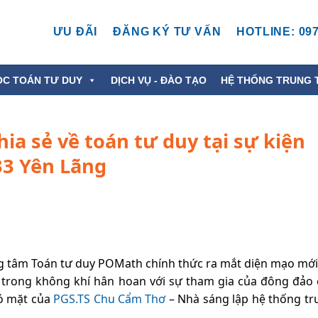
ƯU ĐÃI
ĐĂNG KÝ TƯ VẤN
HOTLINE: 097
ỌC TOÁN TƯ DUY
DỊCH VỤ - ĐÀO TẠO
HỆ THỐNG TRUNG 
ia sẻ về toán tư duy tại sự kiện
3 Yên Lãng
g tâm Toán tư duy POMath chính thức ra mắt diện mạo mới 
a trong không khí hân hoan với sự tham gia của đông đảo 
có mặt của
PGS.TS Chu Cẩm Thơ
– Nhà sáng lập hệ thống tr