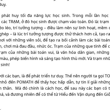
duy.
 phát huy tối đa năng lực học sinh. Trong mỗi lần học 
các TRẠM, ở đó học sinh được chạm vào toán. Đó là: trạm 
éo léo, trí tưởng tượng – điều làm nên sự linh hoạt, mềm 
hép – là lúc trí tưởng tượng được thử thách hơn cả, tạo r
ơi với những viên sỏi, để tạo ra bối cảnh làm các bài toá
an, chơi mà đau đầu, nhức óc. Trạm của những que tính để 
 Trạm của những bài toán vui, là văn hóa dân gian, những 
àu, phép biến hình và sáng tạo hình thù mới. Và trạm nh
 sinh!
các bạn, là để phát triển tư duy. Thế nên người ta gọi T
hỏ đến POMATH để thấy học hấp dẫn, tự tin lí giải những
 thân. Mà đó chính là cách học, để sau này các bạn có t
á, và đương nhiên để có thể từ Hiểu đến Vận dụng đến Giỏi