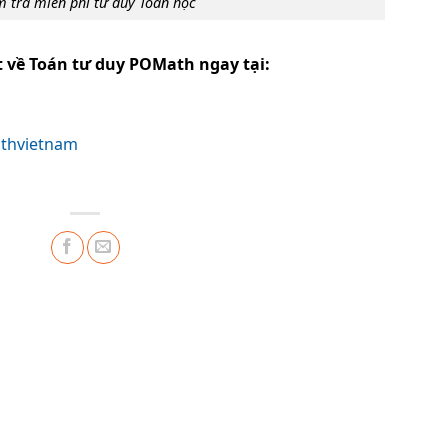
m tra miễn phí tư duy Toán học
t về Toán tư duy POMath ngay tại:
thvietnam