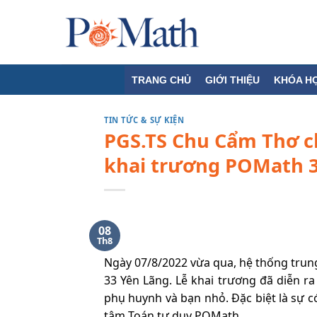
Skip
to
content
TRANG CHỦ
GIỚI THIỆU
KHÓA H
TIN TỨC & SỰ KIỆN
PGS.TS Chu Cẩm Thơ ch
khai trương POMath 3
08
Th8
Ngày 07/8/2022 vừa qua, hệ thống trun
33 Yên Lãng. Lễ khai trương đã diễn r
phụ huynh và bạn nhỏ. Đặc biệt là sự 
tâm Toán tư duy POMath.