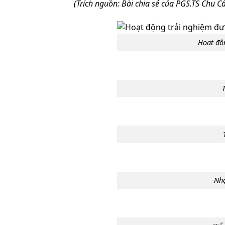
(Trích nguồn: Bài chia sẻ của PGS.TS Chu 
Hoạt độ
Nhậ