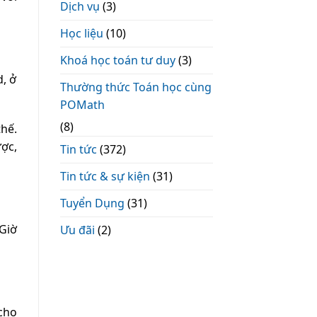
Dịch vụ
(3)
Học liệu
(10)
Khoá học toán tư duy
(3)
d, ở
Thường thức Toán học cùng
POMath
(8)
thế.
ợc,
Tin tức
(372)
Tin tức & sự kiện
(31)
Tuyển Dụng
(31)
Giờ
Ưu đãi
(2)
cho