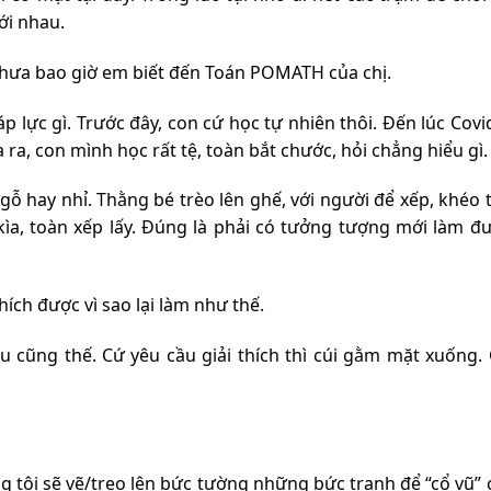
với nhau.
 chưa bao giờ em biết đến Toán POMATH của chị.
 lực gì. Trước đây, con cứ học tự nhiên thôi. Đến lúc Covi
 ra, con mình học rất tệ, toàn bắt chước, hỏi chẳng hiểu gì.
gỗ hay nhỉ. Thằng bé trèo lên ghế, với người để xếp, khéo 
kìa, toàn xếp lấy. Đúng là phải có tưởng tượng mới làm đư
ích được vì sao lại làm như thế.
u cũng thế. Cứ yêu cầu giải thích thì cúi gằm mặt xuống. 
tôi sẽ vẽ/treo lên bức tường những bức tranh để “cổ vũ” 