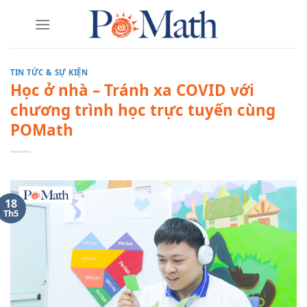
Skip
to
content
TIN TỨC & SỰ KIỆN
Học ở nhà – Tránh xa COVID với
chương trình học trực tuyến cùng
POMath
18
Th5