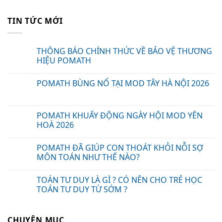
TIN TỨC MỚI
THÔNG BÁO CHÍNH THỨC VỀ BẢO VỆ THƯƠNG
HIỆU POMATH
POMATH BÙNG NỔ TẠI MOD TÂY HÀ NỘI 2026
POMATH KHUẤY ĐỘNG NGÀY HỘI MOD YÊN
HOÀ 2026
POMATH ĐÃ GIÚP CON THOÁT KHỎI NỖI SỢ
MÔN TOÁN NHƯ THẾ NÀO?
TOÁN TƯ DUY LÀ GÌ ? CÓ NÊN CHO TRẺ HỌC
TOÁN TƯ DUY TỪ SỚM ?
CHUYÊN MỤC