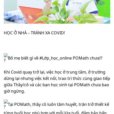
HỌC Ở NHÀ – TRÁNH XA COVID!
Bố mẹ biết gì về #Lớp_học_online POMath chưa!?
Khi Covid quay trở lại, việc học ở trung tâm, ở trường
dừng lại nhưng việc kết nối, trao tri thức cùng giao tiếp
giữa Thầy/cô và các bạn học sinh tại POMath chưa bao
giờ ngừng.
Tại POMath, thầy cô luôn tâm huyết, trăn trở thiết kế
từng buổi học phù hợp với mỗi lứa tuổi, đảm bảo hấp