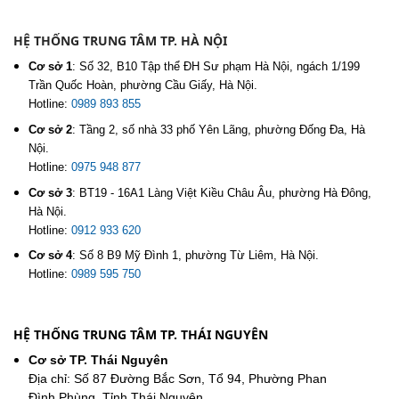
HỆ THỐNG TRUNG TÂM TP. HÀ NỘI
Cơ sở 1
:
Số 32, B10 Tập thể ĐH Sư phạm Hà Nội, ngách 1/199
Trần Quốc Hoàn, phường Cầu Giấy, Hà Nội.
Hotline:
0989 893 855
Cơ sở 2
:
Tầng 2, số nhà 33 phố Yên Lãng, phường Đống Đa, Hà
Nội.
Hotline:
0975 948 877
Cơ sở 3
:
BT19 - 16A1 Làng Việt Kiều Châu Âu, phường Hà Đông,
Hà Nội.
Hotline:
0912 933 620
Cơ sở 4
:
Số 8 B9 Mỹ Đình 1, phường Từ Liêm, Hà Nội.
Hotline:
0989 595 750
HỆ THỐNG TRUNG TÂM TP. THÁI NGUYÊN
Cơ sở TP. Thái Nguyên
Địa chỉ: Số 87 Đường Bắc Sơn, Tổ 94, Phường Phan
Đình Phùng, Tỉnh Thái Nguyên