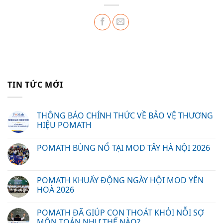
TIN TỨC MỚI
THÔNG BÁO CHÍNH THỨC VỀ BẢO VỆ THƯƠNG
HIỆU POMATH
POMATH BÙNG NỔ TẠI MOD TÂY HÀ NỘI 2026
POMATH KHUẤY ĐỘNG NGÀY HỘI MOD YÊN
HOÀ 2026
POMATH ĐÃ GIÚP CON THOÁT KHỎI NỖI SỢ
MÔN TOÁN NHƯ THẾ NÀO?