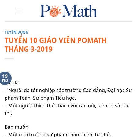
Skip
to
content
TUYỂN DỤNG
TUYỂN 10 GIÁO VIÊN POMATH
THÁNG 3-2019
19
Th2
Bạn là:
– Người đã tốt nghiệp các trường Cao đẳng, Đại học Sư
phạm Toán, Sư phạm Tiểu học.
– Một người thích thử thách với cái mới, kiên trì và cầu
thị.
Bạn muốn:
– Một môi trường sư phạm thân thiện, tự chủ.