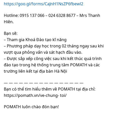
https://goo.gl/forms/CaJnH1NsZP6fbewl2
Hotline: 0915 137 066 – 024 6328 8677 – Mrs Thanh
Hiên.
Bạn sẽ:
– Tham gia Khoá Đào tạo kĩ năng
– Phương pháp dạy học trong 02 tháng ngay sau khi
vượt qua phỏng vấn và sát hạch đầu vào.
– Được sắp xếp công việc sau khi kết thúc quá trình
đào tạo trong hệ thống trung tâm POMATH và các
trường liên kết tại địa bàn Hà Nội
— — — — — — — — — — — — — — — —
Bạn có thể tìm hiểu thêm về POMATH tại địa chỉ:
https://pomath.vn/ve-chung- toi/
POMATH luôn chào đón bạn!