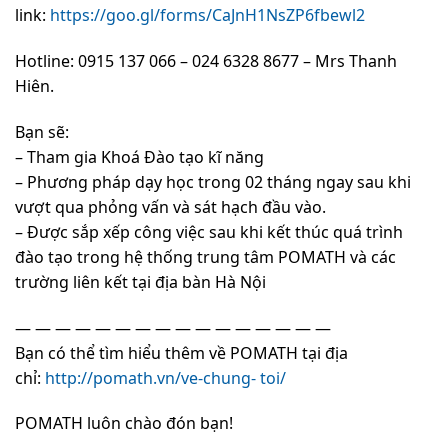
link:
https://goo.gl/forms/CaJnH1NsZP6fbewl2
Hotline: 0915 137 066 – 024 6328 8677 – Mrs Thanh
Hiên.
Bạn sẽ:
– Tham gia Khoá Đào tạo kĩ năng
– Phương pháp dạy học trong 02 tháng ngay sau khi
vượt qua phỏng vấn và sát hạch đầu vào.
– Được sắp xếp công việc sau khi kết thúc quá trình
đào tạo trong hệ thống trung tâm POMATH và các
trường liên kết tại địa bàn Hà Nội
— — — — — — — — — — — — — — — —
Bạn có thể tìm hiểu thêm về POMATH tại địa
chỉ:
http://pomath.vn/ve-chung- toi/
POMATH luôn chào đón bạn!