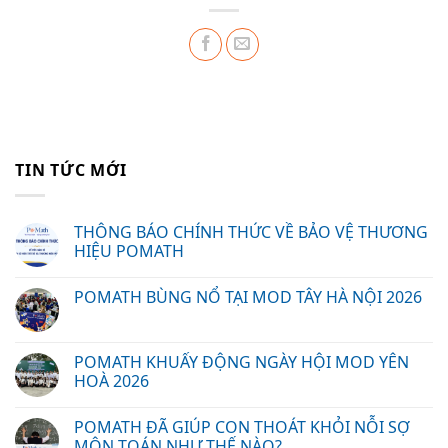
TIN TỨC MỚI
THÔNG BÁO CHÍNH THỨC VỀ BẢO VỆ THƯƠNG
HIỆU POMATH
POMATH BÙNG NỔ TẠI MOD TÂY HÀ NỘI 2026
POMATH KHUẤY ĐỘNG NGÀY HỘI MOD YÊN
HOÀ 2026
POMATH ĐÃ GIÚP CON THOÁT KHỎI NỖI SỢ
MÔN TOÁN NHƯ THẾ NÀO?