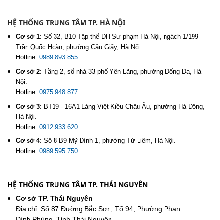
HỆ THỐNG TRUNG TÂM TP. HÀ NỘI
Cơ sở 1
:
Số 32, B10 Tập thể ĐH Sư phạm Hà Nội, ngách 1/199
Trần Quốc Hoàn, phường Cầu Giấy, Hà Nội.
Hotline:
0989 893 855
Cơ sở 2
:
Tầng 2, số nhà 33 phố Yên Lãng, phường Đống Đa, Hà
Nội.
Hotline:
0975 948 877
Cơ sở 3
:
BT19 - 16A1 Làng Việt Kiều Châu Âu, phường Hà Đông,
Hà Nội.
Hotline:
0912 933 620
Cơ sở 4
:
Số 8 B9 Mỹ Đình 1, phường Từ Liêm, Hà Nội.
Hotline:
0989 595 750
HỆ THỐNG TRUNG TÂM TP. THÁI NGUYÊN
Cơ sở TP. Thái Nguyên
Địa chỉ: Số 87 Đường Bắc Sơn, Tổ 94, Phường Phan
Đình Phùng, Tỉnh Thái Nguyên