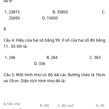
và 9?
23815
B. 35850
C.
25650
D. 15650
8
Câu 4. Hiệu của hai số bằng 99, tỉ số của hai số đó bằng
11 . Số lớn là:
246
B. 264
C. 363
D. 336
Câu 5: Một hình thoi có độ dài các đường chéo là 16cm
và 10cm. Diện tích hình thoi đó là:
A.160 cm
2
B.180
C. 80 cm
2
D. 90