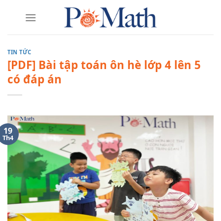
Skip
to
content
TIN TỨC
[PDF] Bài tập toán ôn hè lớp 4 lên 5
có đáp án
19
Th4