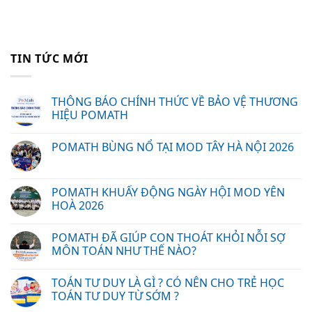
TIN TỨC MỚI
THÔNG BÁO CHÍNH THỨC VỀ BẢO VỆ THƯƠNG
HIỆU POMATH
POMATH BÙNG NỔ TẠI MOD TÂY HÀ NỘI 2026
POMATH KHUẤY ĐỘNG NGÀY HỘI MOD YÊN
HOÀ 2026
POMATH ĐÃ GIÚP CON THOÁT KHỎI NỖI SỢ
MÔN TOÁN NHƯ THẾ NÀO?
TOÁN TƯ DUY LÀ GÌ ? CÓ NÊN CHO TRẺ HỌC
TOÁN TƯ DUY TỪ SỚM ?