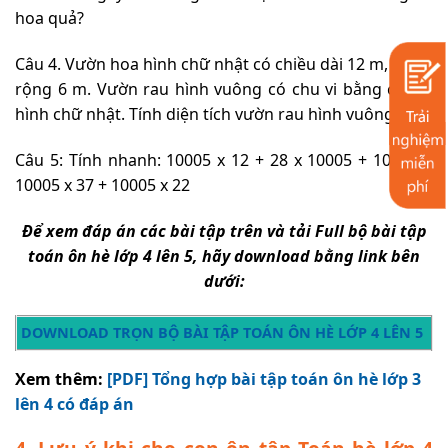
hoa quả?
Câu 4. Vườn hoa hình chữ nhật có chiều dài 12 m, chiều
rộng 6 m. Vườn rau hình vuông có chu vi bằng chu vi
hình chữ nhật. Tính diện tích vườn rau hình vuông.
Câu 5: Tính nhanh: 10005 x 12 + 28 x 10005 + 10005 +
10005 x 37 + 10005 x 22
Để xem đáp án các bài tập trên và tải Full bộ bài tập
toán ôn hè lớp 4 lên 5, hãy download bằng link bên
dưới:
DOWNLOAD TRỌN BỘ BÀI TẬP TOÁN ÔN HÈ LỚP 4 LÊN 5
Xem thêm:
[PDF] Tổng hợp bài tập toán ôn hè lớp 3
lên 4 có đáp án