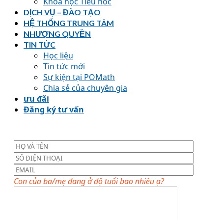
Khoá học Tiểu học
DỊCH VỤ – ĐÀO TẠO
HỆ THỐNG TRUNG TÂM
NHƯỢNG QUYỀN
TIN TỨC
Học liệu
Tin tức mới
Sự kiện tại POMath
Chia sẻ của chuyên gia
ưu đãi
Đăng ký tư vấn
Con của ba/mẹ đang ở độ tuổi bao nhiêu ạ?