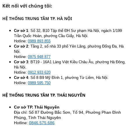
Kết nối với chúng tôi:
HỆ THỐNG TRUNG TÂM TP. HÀ NỘI
Cơ sở 1
:
Số 32, B10 Tập thể ĐH Sư phạm Hà Nội, ngách 1/199
Trần Quốc Hoàn, phường Cầu Giấy, Hà Nội.
Hotline:
0989 893 855
Cơ sở 2
:
Tầng 2, số nhà 33 phố Yên Lãng, phường Đống Đa, Hà
Nội.
Hotline:
0975 948 877
Cơ sở 3
:
BT19 - 16A1 Làng Việt Kiều Châu Âu, phường Hà Đông,
Hà Nội.
Hotline:
0912 933 620
Cơ sở 4
:
Số 8 B9 Mỹ Đình 1, phường Từ Liêm, Hà Nội.
Hotline:
0989 595 750
HỆ THỐNG TRUNG TÂM TP. THÁI NGUYÊN
Cơ sở TP. Thái Nguyên
Địa chỉ: Số 87 Đường Bắc Sơn, Tổ 94, Phường Phan Đình
Phùng, Tỉnh Thái Nguyên
Hotline:
0846.575.686