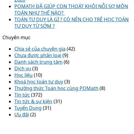
POMATH ĐÃ GIÚP CON THOÁT KHỎI NỖI SỢ MÔN
TOÁN NHƯ THẾ NÀO?
TOÁN TƯ DUY LÀ GÌ ? CÓ NÊN CHO TRẺ HỌC TOÁN
TƯ DUY TỪ SỚM ?
Chuyên mục
Chia sẻ của chuyên gia
(42)
Chưa được phân loại
(9)
Danh sách trung tâm
(6)
Dịch vụ
(3)
Học liệu
(10)
Khoá học toán tư duy
(3)
Thường thức Toán học cùng POMath
(8)
Tin tức
(372)
Tin tức & sự kiện
(31)
Tuyển Dụng
(31)
Ưu đãi
(2)