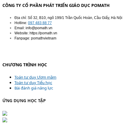
CÔNG TY CỔ PHẦN PHÁT TRIỂN GIÁO DỤC POMATH
Địa chỉ: Số 32, B10, ngõ 199/1 Trần Quốc Hoàn, Cầu Giấy, Hà Nội
Hotline:
097 483 88 77
Email: info@pomath.vn
Website: https://pomath.vn
Fanpage: pomathvietnam
CHƯƠNG TRÌNH HỌC
Toán tư duy Ươm mầm
Toán tư duy Tiểu học
Bài đánh giá năng lực
ỨNG DỤNG HỌC TẬP