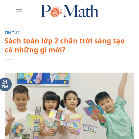
Skip
to
content
TIN TỨC
Sách toán lớp 2 chân trời sáng tạo
có những gì mới?
21
Th6