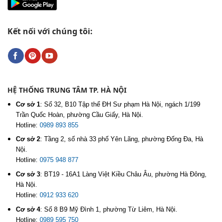
Kết nối với chúng tôi:
HỆ THỐNG TRUNG TÂM TP. HÀ NỘI
Cơ sở 1
:
Số 32, B10 Tập thể ĐH Sư phạm Hà Nội, ngách 1/199
Trần Quốc Hoàn, phường Cầu Giấy, Hà Nội.
Hotline:
0989 893 855
Cơ sở 2
:
Tầng 2, số nhà 33 phố Yên Lãng, phường Đống Đa, Hà
Nội.
Hotline:
0975 948 877
Cơ sở 3
:
BT19 - 16A1 Làng Việt Kiều Châu Âu, phường Hà Đông,
Hà Nội.
Hotline:
0912 933 620
Cơ sở 4
:
Số 8 B9 Mỹ Đình 1, phường Từ Liêm, Hà Nội.
Hotline:
0989 595 750