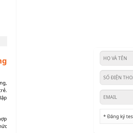
ng
ng,
rẻ.
lập
hợp
thức