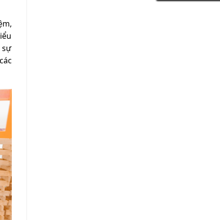
ệm,
iểu
 sự
các