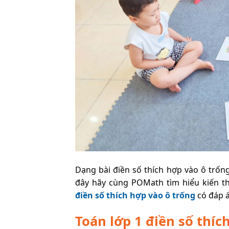
Dạng bài điền số thích hợp vào ô trốn
đây hãy cùng POMath tìm hiểu kiến t
điền số thích hợp vào ô trống
có đáp á
Toán lớp 1 điền số thíc