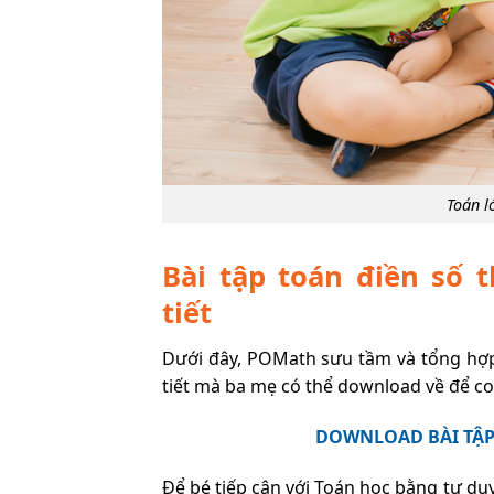
Toán l
Bài tập toán điền số 
tiết
Dưới đây, POMath sưu tầm và tổng hợp 
tiết mà ba mẹ có thể download về để co
DOWNLOAD BÀI TẬP
Để bé tiếp cận với Toán học bằng tư du