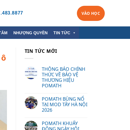
.483.8877
VÀO HỌC
TÂM
NHƯỢNG QUYỀN
TIN TỨC
TIN TỨC MỚI
 ô
THÔNG BÁO CHÍNH
THỨC VỀ BẢO VỆ
THƯƠNG HIỆU
POMATH
POMATH BÙNG NỔ
TẠI MOD TÂY HÀ NỘI
2026
POMATH KHUẤY
ĐỘNG NGÀY HỘI