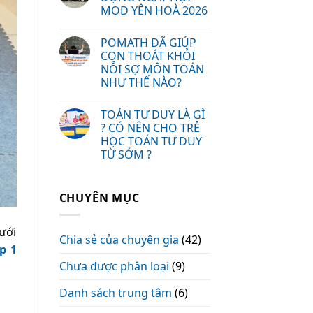
MOD YÊN HOÀ 2026
POMATH ĐÃ GIÚP
CON THOÁT KHỎI
NỖI SỢ MÔN TOÁN
NHƯ THẾ NÀO?
TOÁN TƯ DUY LÀ GÌ
? CÓ NÊN CHO TRẺ
HỌC TOÁN TƯ DUY
TỪ SỚM ?
CHUYÊN MỤC
ưới
Chia sẻ của chuyên gia
(42)
p 1
Chưa được phân loại
(9)
Danh sách trung tâm
(6)