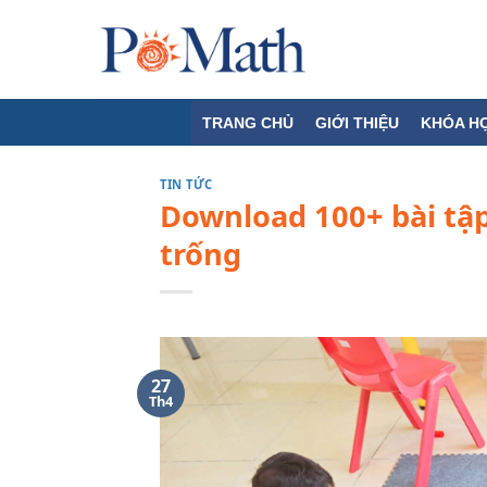
Skip
to
content
TRANG CHỦ
GIỚI THIỆU
KHÓA H
TIN TỨC
Download 100+ bài tập
trống
27
Th4