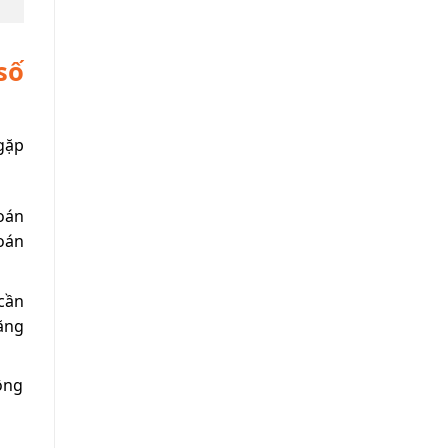
số
 gặp
oán
oán
cần
năng
ông