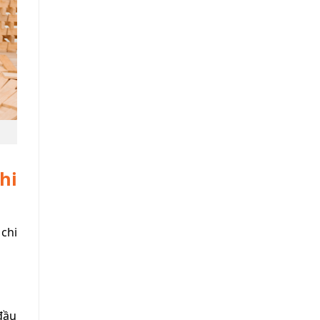
hi
chi
 đầu