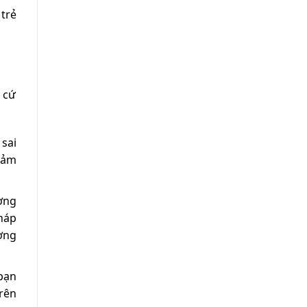
 trẻ
t cứ
 sai
đảm
ơng
háp
ơng
bạn
rên