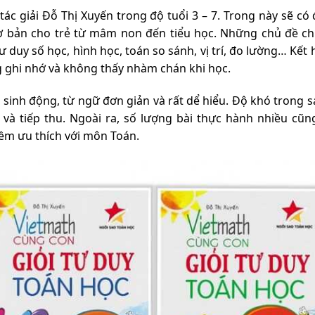
c giải Đỗ Thị Xuyến trong độ tuổi 3 – 7. Trong này sẽ có 
cơ bản cho trẻ từ mâm non đến tiểu học. Những chủ đề ch
ư duy số học, hình học, toán so sánh, vị trí, đo lường… Kết
ng ghi nhớ và không thấy nhàm chán khi học.
 sinh động, từ ngữ đơn giản và rất dể hiểu. Độ khó trong 
và tiếp thu. Ngoài ra, số lượng bài thực hành nhiều cũng
ềm ưu thích với môn Toán.