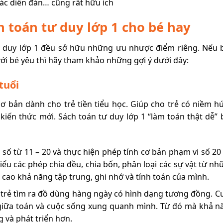
các diễn đàn… cũng rất hữu ích
h toán tư duy lớp 1 cho bé hay
ư duy lớp 1 đều sở hữu những ưu nhược điểm riêng. Nếu 
i bé yêu thì hãy tham khảo những gợi ý dưới đây:
tuổi
cơ bản dành cho trẻ tiền tiểu học. Giúp cho trẻ có niềm h
kiến thức mới. Sách toán tư duy lớp 1 “làm toán thật dễ” 
 số từ 11 – 20 và thực hiện phép tính cơ bản phạm vi số 20
iểu các phép chia đều, chia bốn, phân loại các sự vật từ n
cao khả năng tập trung, ghi nhớ và tính toán của mình.
ể trẻ tìm ra đồ dùng hàng ngày có hình dạng tương đồng. C
 giữa toán và cuộc sống xung quanh mình. Từ đó mà khả n
g và phát triển hơn.