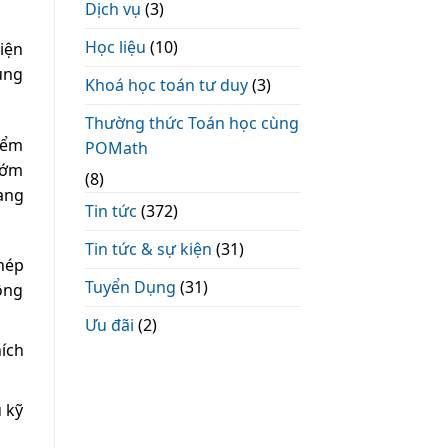
Dịch vụ
(3)
Học liệu
(10)
hiện
ung
Khoá học toán tư duy
(3)
Thường thức Toán học cùng
điểm
POMath
sớm
(8)
ang
Tin tức
(372)
Tin tức & sự kiện
(31)
hép
Tuyển Dụng
(31)
ông
Ưu đãi
(2)
hích
 kỹ