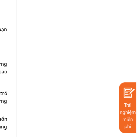
bạn
ứng
bao
 trở
hững
uốn
ăng