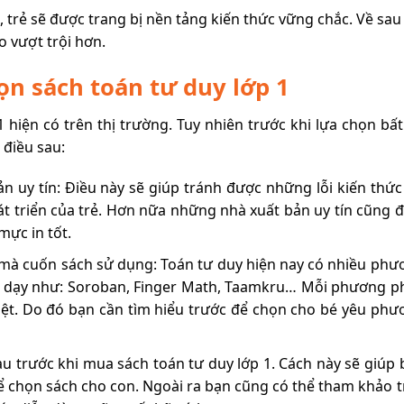
, trẻ sẽ được trang bị nền tảng kiến thức vững chắc. Về sau
o vượt trội hơn.
ọn sách toán tư duy lớp 1
1 hiện có trên thị trường. Tuy nhiên trước khi lựa chọn bấ
 điều sau:
n uy tín: Điều này sẽ giúp tránh được những lỗi kiến thức
 triển của trẻ. Hơn nữa những nhà xuất bản uy tín cũng 
mực in tốt.
mà cuốn sách sử dụng: Toán tư duy hiện nay có nhiều phư
 dạy như: Soroban, Finger Math, Taamkru… Mỗi phương p
iệt. Do đó bạn cần tìm hiểu trước để chọn cho bé yêu phư
 trước khi mua sách toán tư duy lớp 1. Cách này sẽ giúp 
 chọn sách cho con. Ngoài ra bạn cũng có thể tham khảo t