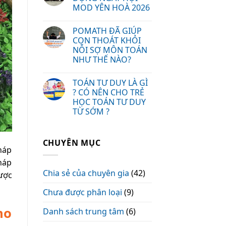
MOD YÊN HOÀ 2026
POMATH ĐÃ GIÚP
CON THOÁT KHỎI
NỖI SỢ MÔN TOÁN
NHƯ THẾ NÀO?
TOÁN TƯ DUY LÀ GÌ
? CÓ NÊN CHO TRẺ
HỌC TOÁN TƯ DUY
TỪ SỚM ?
CHUYÊN MỤC
háp
háp
Chia sẻ của chuyên gia
(42)
ược
Chưa được phân loại
(9)
ho
Danh sách trung tâm
(6)