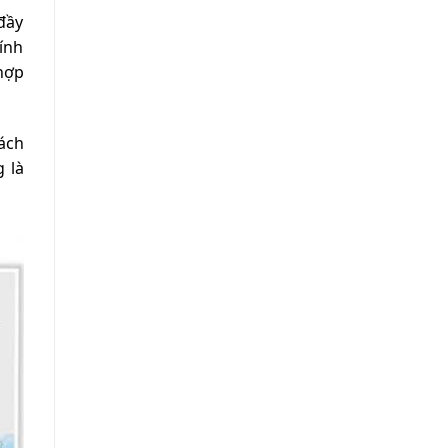
đầy
ính
 hợp
sách
 là