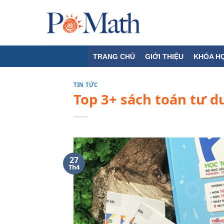
Skip
to
content
TRANG CHỦ
GIỚI THIỆU
KHÓA H
TIN TỨC
Top 3+ sách toán tư d
27
Th4