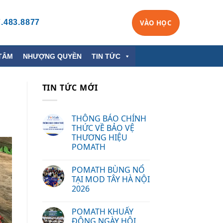
.483.8877
VÀO HỌC
TÂM
NHƯỢNG QUYỀN
TIN TỨC
TIN TỨC MỚI
THÔNG BÁO CHÍNH
THỨC VỀ BẢO VỆ
THƯƠNG HIỆU
POMATH
POMATH BÙNG NỔ
TẠI MOD TÂY HÀ NỘI
2026
POMATH KHUẤY
ĐỘNG NGÀY HỘI