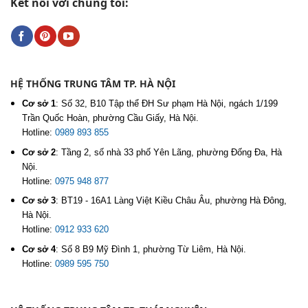
Kết nối với chúng tôi:
HỆ THỐNG TRUNG TÂM TP. HÀ NỘI
Cơ sở 1
:
Số 32, B10 Tập thể ĐH Sư phạm Hà Nội, ngách 1/199
Trần Quốc Hoàn, phường Cầu Giấy, Hà Nội.
Hotline:
0989 893 855
Cơ sở 2
:
Tầng 2, số nhà 33 phố Yên Lãng, phường Đống Đa, Hà
Nội.
Hotline:
0975 948 877
Cơ sở 3
:
BT19 - 16A1 Làng Việt Kiều Châu Âu, phường Hà Đông,
Hà Nội.
Hotline:
0912 933 620
Cơ sở 4
:
Số 8 B9 Mỹ Đình 1, phường Từ Liêm, Hà Nội.
Hotline:
0989 595 750