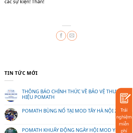
các sự kiện! Thân!
TIN TỨC MỚI
THÔNG BÁO CHÍNH THỨC VỀ BẢO VỆ THƯƠNG
HIỆU POMATH
POMATH BÙNG NỔ TẠI MOD TÂY HÀ NỘI 2026
POMATH KHUẤY ĐỘNG NGÀY HỘI MOD YÊN