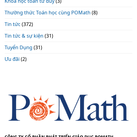
Khoá học toán tư duy
(3)
Thường thức Toán học cùng POMath
(8)
Tin tức
(372)
Tin tức & sự kiện
(31)
Tuyển Dụng
(31)
Ưu đãi
(2)
CÔNG TY CỔ PHẦN PHÁT TRIỂN GIÁO DỤC POMATH