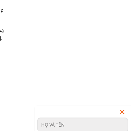
ắp
và
ị.