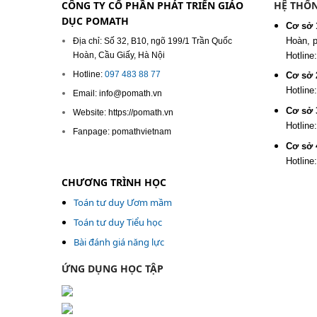
CÔNG TY CỔ PHẦN PHÁT TRIỂN GIÁO
HỆ THỐN
DỤC POMATH
Cơ sở 
Hoàn, 
Địa chỉ: Số 32, B10, ngõ 199/1 Trần Quốc
Hoàn, Cầu Giấy, Hà Nội
Hotline
Hotline:
097 483 88 77
Cơ sở 
Hotline
Email: info@pomath.vn
Cơ sở 
Website: https://pomath.vn
Hotline
Fanpage: pomathvietnam
Cơ sở 
Hotline
CHƯƠNG TRÌNH HỌC
Toán tư duy Ươm mầm
Toán tư duy Tiểu học
Bài đánh giá năng lực
ỨNG DỤNG HỌC TẬP