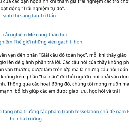
hú của các bạn học sinh khi tham gia trải nghiệm các trò chơ
oạt động “Trải nghiệm tự do”.
 sinh thi sáng tạo Trí Uẩn
 trải nghiệm Mê cung Toán học
nghiệm Thế giới những viên gạch tí hon
ên vẹn đến phần “Giải câu đố toán học”, mỗi khi thầy giáo
giơ lên để giành phần trả lời. Các câu hỏi của thầy không ph
ạn vẫn thường được làm trên lớp mà là những câu hỏi Toán
 không kém phần “hại não” đòi hỏi người chơi phải vận dụ
mình. Thông qua các hoạt động đó, chúng tôi mong muốn m
ạnh, bổ ích giúp các em được giao lưu, học hỏi và trải
o tặng nhà trường tác phẩm tranh tesselation chủ đề năm 
cho nhà trường