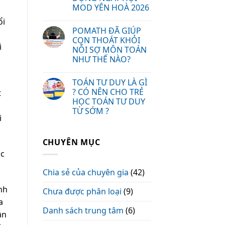
MOD YÊN HOÀ 2026
ổi
POMATH ĐÃ GIÚP
CON THOÁT KHỎI
i
NỖI SỢ MÔN TOÁN
NHƯ THẾ NÀO?
TOÁN TƯ DUY LÀ GÌ
? CÓ NÊN CHO TRẺ
t
HỌC TOÁN TƯ DUY
TỪ SỚM ?
i
CHUYÊN MỤC
ốc
Chia sẻ của chuyên gia
(42)
nh
Chưa được phân loại
(9)
a
Danh sách trung tâm
(6)
ần