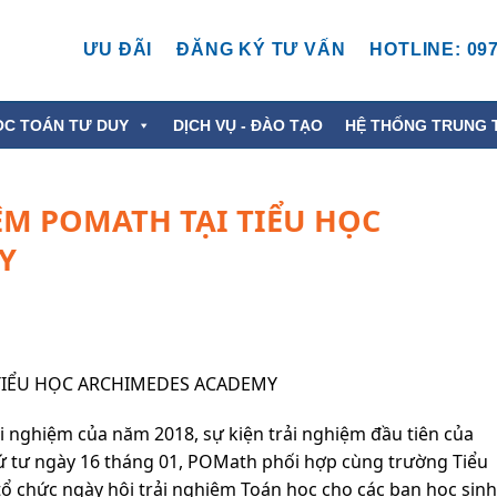
ƯU ĐÃI
ĐĂNG KÝ TƯ VẤN
HOTLINE: 097
ỌC TOÁN TƯ DUY
DỊCH VỤ - ĐÀO TẠO
HỆ THỐNG TRUNG 
ỆM POMATH TẠI TIỂU HỌC
Y
TIỂU HỌC ARCHIMEDES ACADEMY
i nghiệm của năm 2018, sự kiện trải nghiệm đầu tiên của
ứ tư ngày 16 tháng 01, POMath phối hợp cùng trường Tiểu
ổ chức ngày hội trải nghiệm Toán học cho các bạn học sinh