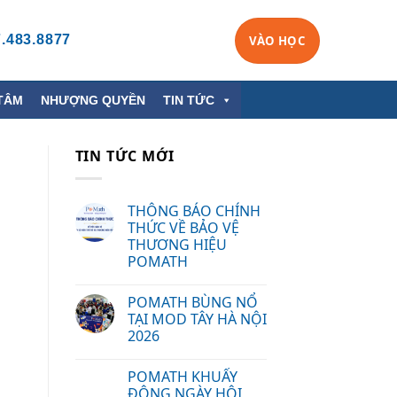
.483.8877
VÀO HỌC
TÂM
NHƯỢNG QUYỀN
TIN TỨC
TIN TỨC MỚI
THÔNG BÁO CHÍNH
THỨC VỀ BẢO VỆ
THƯƠNG HIỆU
POMATH
POMATH BÙNG NỔ
TẠI MOD TÂY HÀ NỘI
2026
POMATH KHUẤY
ĐỘNG NGÀY HỘI