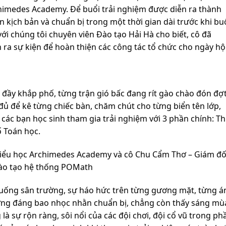
rchimedes Academy. Để buổi trải nghiệm được diễn ra thành
n kịch bản và chuẩn bị trong một thời gian dài trước khi bu
với chúng tôi chuyên viên Đào tạo Hải Hà cho biết, cô đã
a sự kiện để hoàn thiện các công tác tổ chức cho ngày hộ
đầy khắp phố, từng trận gió bấc đang rít gào chào đón đợ
 đủ để kê từng chiếc bàn, chăm chút cho từng biển tên lớp,
các bạn học sinh tham gia trải nghiệm với 3 phần chính: Th
ố Toán học.
Tiểu học Archimedes Academy và cô Chu Cẩm Thơ – Giám đ
ào tạo hệ thống POMath
 xuống sân trường, sự háo hức trên từng gương mặt, từng á
xứng đáng bao nhọc nhằn chuẩn bị, chẳng còn thấy sáng mù
à sự rộn ràng, sôi nổi của các đội chơi, đội cổ vũ trong ph