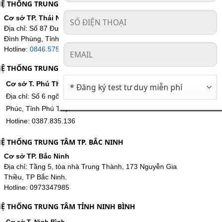
Ệ THỐNG TRUNG TÂM TP. THÁI NGUYÊN
Cơ sở TP. Thái Nguyên
Địa chỉ: Số 87 Đường Bắc Sơn, Tổ 94, Phường Phan
Đình Phùng, Tỉnh Thái Nguyên
Hotline:
0846.575.686
Ệ THỐNG TRUNG TÂM T. PHÚ THỌ
Cơ sở T. Phú Thọ
Địa chỉ: Số 6 ngõ 11, Đường Trần Phú, Phường Vĩnh
Phúc, Tỉnh Phú Thọ.
Hotline: 0387.835.136
Ệ THỐNG TRUNG TÂM TP. BẮC NINH
Cơ sở TP. Bắc Ninh
Địa chỉ: Tầng 5, tòa nhà Trung Thành, 173 Nguyễn Gia
Thiều, TP Bắc Ninh.
Hotline: 0973347985
Ệ THỐNG TRUNG TÂM TỈNH NINH BÌNH