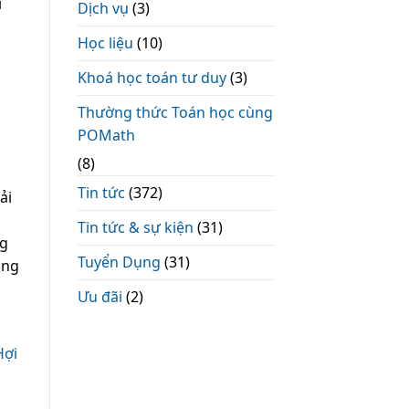
i
Dịch vụ
(3)
Học liệu
(10)
Khoá học toán tư duy
(3)
Thường thức Toán học cùng
POMath
(8)
Tin tức
(372)
ải
Tin tức & sự kiện
(31)
ng
Tuyển Dụng
(31)
ang
Ưu đãi
(2)
Hợi