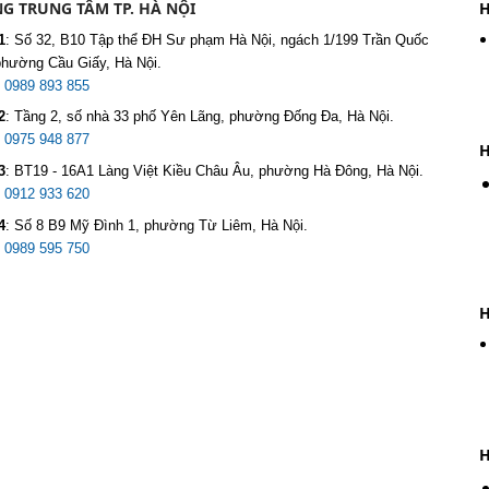
G TRUNG TÂM TP. HÀ NỘI
H
1
:
Số 32, B10 Tập thể ĐH Sư phạm Hà Nội, ngách 1/199 Trần Quốc
phường Cầu Giấy, Hà Nội.
:
0989 893 855
2
:
Tầng 2, số nhà 33 phố Yên Lãng, phường Đống Đa, Hà Nội.
:
0975 948 877
H
3
:
BT19 - 16A1 Làng Việt Kiều Châu Âu, phường Hà Đông, Hà Nội.
:
0912 933 620
4
:
Số 8 B9 Mỹ Đình 1, phường Từ Liêm, Hà Nội.
:
0989 595 750
H
H