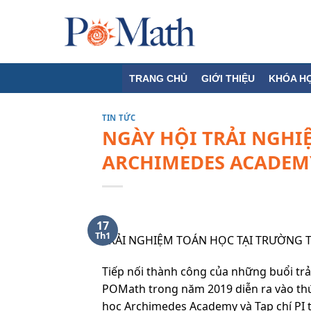
Skip
to
content
TRANG CHỦ
GIỚI THIỆU
KHÓA H
TIN TỨC
NGÀY HỘI TRẢI NGHI
ARCHIMEDES ACADEM
17
Th1
TRẢI NGHIỆM TOÁN HỌC TẠI TRƯỜNG 
Tiếp nối thành công của những buổi trả
POMath trong năm 2019 diễn ra vào th
học Archimedes Academy và Tạp chí PI t