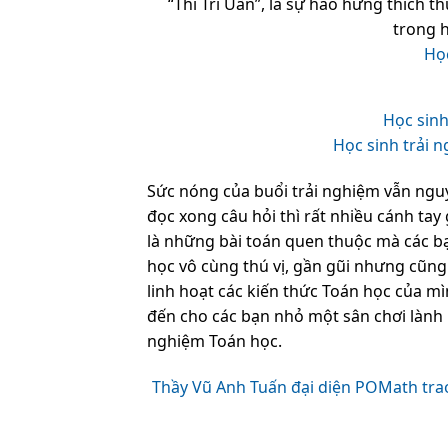
“Thi Trí Uẩn”, là sự hào hứng thích t
trong h
Học
Học sinh
Học sinh trải 
Sức nóng của buổi trải nghiệm vẫn nguy
đọc xong câu hỏi thì rất nhiều cánh tay 
là những bài toán quen thuộc mà các b
học vô cùng thú vị, gần gũi nhưng cũng
linh hoạt các kiến thức Toán học của 
đến cho các bạn nhỏ một sân chơi lành m
nghiệm Toán học.
Thầy Vũ Anh Tuấn đại diện POMath tra