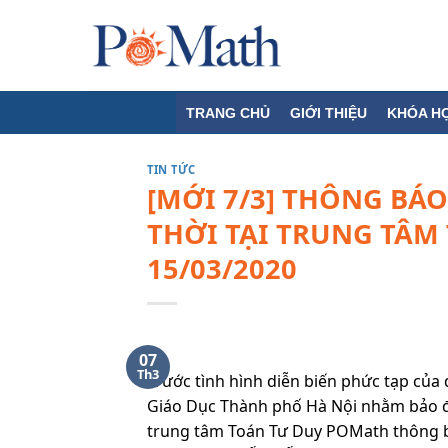
Skip
to
content
TRANG CHỦ
GIỚI THIỆU
KHÓA H
TIN TỨC
[MỚI 7/3] THÔNG BÁ
THỜI TẠI TRUNG TÂM 
15/03/2020
07
Th3
Trước tình hình diễn biến phức tạp của
Giáo Dục Thành phố Hà Nội nhằm bảo đ
trung tâm Toán Tư Duy POMath thông bá