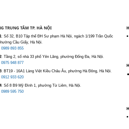
G TRUNG TÂM TP. HÀ NỘI
H
1
:
Số 32, B10 Tập thể ĐH Sư phạm Hà Nội, ngách 1/199 Trần Quốc
phường Cầu Giấy, Hà Nội.
:
0989 893 855
2
:
Tầng 2, số nhà 33 phố Yên Lãng, phường Đống Đa, Hà Nội.
:
0975 948 877
H
3
:
BT19 - 16A1 Làng Việt Kiều Châu Âu, phường Hà Đông, Hà Nội.
:
0912 933 620
4
:
Số 8 B9 Mỹ Đình 1, phường Từ Liêm, Hà Nội.
:
0989 595 750
H