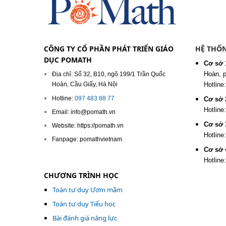
CÔNG TY CỔ PHẦN PHÁT TRIỂN GIÁO
HỆ THỐN
DỤC POMATH
Cơ sở 
Hoàn, 
Địa chỉ: Số 32, B10, ngõ 199/1 Trần Quốc
Hoàn, Cầu Giấy, Hà Nội
Hotline
Hotline:
097 483 88 77
Cơ sở 
Hotline
Email: info@pomath.vn
Cơ sở 
Website: https://pomath.vn
Hotline
Fanpage: pomathvietnam
Cơ sở 
Hotline
CHƯƠNG TRÌNH HỌC
Toán tư duy Ươm mầm
Toán tư duy Tiểu học
Bài đánh giá năng lực