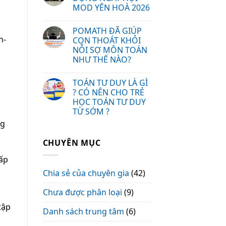
MOD YÊN HOÀ 2026
POMATH ĐÃ GIÚP
h-
CON THOÁT KHỎI
NỖI SỢ MÔN TOÁN
NHƯ THẾ NÀO?
TOÁN TƯ DUY LÀ GÌ
? CÓ NÊN CHO TRẺ
HỌC TOÁN TƯ DUY
TỪ SỚM ?
ng
CHUYÊN MỤC
hấp
Chia sẻ của chuyên gia
(42)
Chưa được phân loại
(9)
tập
Danh sách trung tâm
(6)