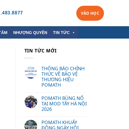
.483.8877
VÀO HỌC
TÂM
NHƯỢNG QUYỀN
TIN TỨC
TIN TỨC MỚI
THÔNG BÁO CHÍNH
THỨC VỀ BẢO VỆ
THƯƠNG HIỆU
POMATH
POMATH BÙNG NỔ
TẠI MOD TÂY HÀ NỘI
2026
POMATH KHUẤY
ĐỘNG NGÀY HỘI