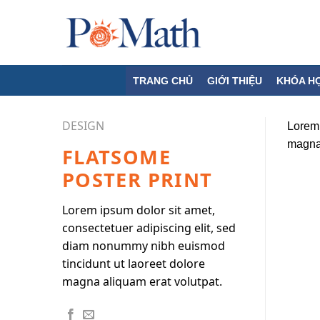
Skip
to
content
TRANG CHỦ
GIỚI THIỆU
KHÓA H
DESIGN
Lorem 
magna 
FLATSOME
POSTER PRINT
Lorem ipsum dolor sit amet,
consectetuer adipiscing elit, sed
diam nonummy nibh euismod
tincidunt ut laoreet dolore
magna aliquam erat volutpat.