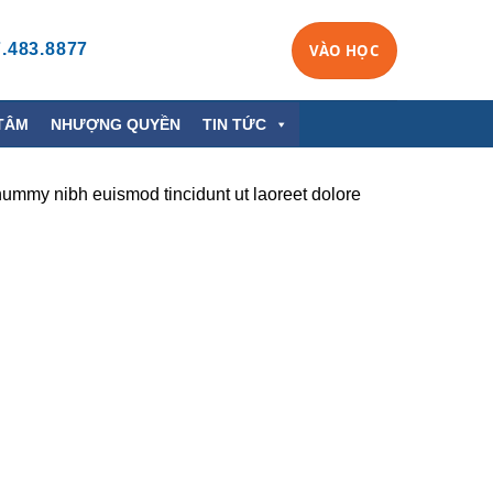
.483.8877
VÀO HỌC
TÂM
NHƯỢNG QUYỀN
TIN TỨC
nummy nibh euismod tincidunt ut laoreet dolore