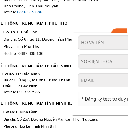
Địa chỉ: Số 87 Đường Bắc Sơn, Tổ 94, Phường Phan
Đình Phùng, Tỉnh Thái Nguyên
Hotline:
0846.575.686
Ệ THỐNG TRUNG TÂM T. PHÚ THỌ
Cơ sở T. Phú Thọ
Địa chỉ: Số 6 ngõ 11, Đường Trần Phú, Phường Vĩnh
Phúc, Tỉnh Phú Thọ.
Hotline: 0387.835.136
Ệ THỐNG TRUNG TÂM TP. BẮC NINH
Cơ sở TP. Bắc Ninh
Địa chỉ: Tầng 5, tòa nhà Trung Thành, 173 Nguyễn Gia
Thiều, TP Bắc Ninh.
Hotline: 0973347985
Ệ THỐNG TRUNG TÂM TỈNH NINH BÌNH
Cơ sở T. Ninh Bình
Địa chỉ: Số 257, Đường Nguyễn Văn Cừ, Phố Phú Xuân,
Phường Hoa Lư, Tỉnh Ninh Bình.