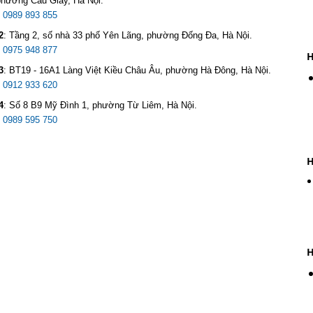
phường Cầu Giấy, Hà Nội.
:
0989 893 855
2
:
Tầng 2, số nhà 33 phố Yên Lãng, phường Đống Đa, Hà Nội.
:
0975 948 877
H
3
:
BT19 - 16A1 Làng Việt Kiều Châu Âu, phường Hà Đông, Hà Nội.
:
0912 933 620
4
:
Số 8 B9 Mỹ Đình 1, phường Từ Liêm, Hà Nội.
:
0989 595 750
H
H