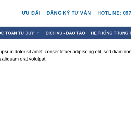
ƯU ĐÃI
ĐĂNG KÝ TƯ VẤN
HOTLINE: 097
ỌC TOÁN TƯ DUY
DỊCH VỤ - ĐÀO TẠO
HỆ THỐNG TRUNG 
ipsum dolor sit amet, consectetuer adipiscing elit, sed diam no
aliquam erat volutpat.