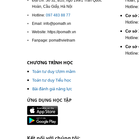
Hoàn, 
Địa chỉ: Số 32, B10, ngõ 199/1 Trần Quốc
Hoàn, Cầu Giấy, Hà Nội
Hotline
Hotline:
097 483 88 77
Cơ sở 
Hotline
Email: info@pomath.vn
Cơ sở 
Website: https://pomath.vn
Hotline
Fanpage: pomathvietnam
Cơ sở 
Hotline
CHƯƠNG TRÌNH HỌC
Toán tư duy Ươm mầm
Toán tư duy Tiểu học
Bài đánh giá năng lực
ỨNG DỤNG HỌC TẬP
Kết nối với chúng tôi: